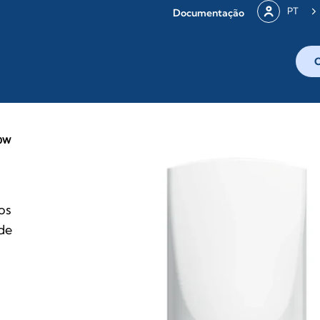
PT
Documentação
00W
os
de