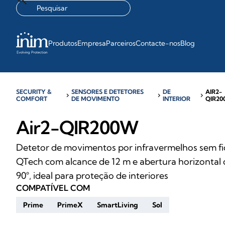
Produtos
Empresa
Parceiros
Contacte-nos
Blog
SECURITY &
SENSORES E DETETORES
DE
AIR2-
chevron_right
chevron_right
chevron_right
COMFORT
DE MOVIMENTO
INTERIOR
QIR2
Air2-QIR200W
Detetor de movimentos por infravermelhos sem fi
QTech com alcance de 12 m e abertura horizontal 
90°, ideal para proteção de interiores
COMPATÍVEL COM
Prime
PrimeX
SmartLiving
Sol