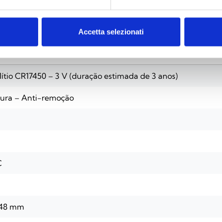
Accetta selezionati
200W
 lítio CR17450 – 3 V (duração estimada de 3 anos)
tura – Anti-remoção
C
x 48 mm