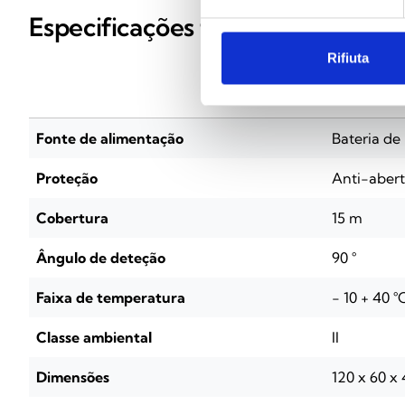
Especificações técnicas
Rifiuta
Air2-QIR
Fonte de alimentação
Bateria de
Proteção
Anti-aber
Cobertura
15 m
Ângulo de deteção
90 °
Faixa de temperatura
- 10 + 40 °
Classe ambiental
II
Dimensões
120 x 60 