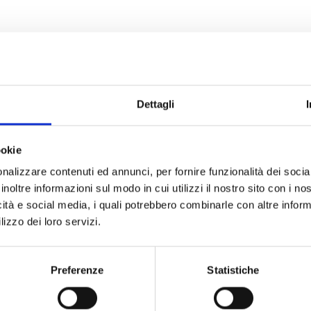
intes versões
Dettagli
Air
ookie
a interiores com tecnologia
Deteto
nalizzare contenuti ed annunci, per fornire funzionalità dei socia
de inf
inoltre informazioni sul modo in cui utilizzi il nostro sito con i n
icità e social media, i quali potrebbero combinarle con altre inform
lizzo dei loro servizi.
Preferenze
Statistiche
ESPECIFICAÇÕES
DOCUMENTAÇÃO