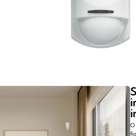
S
i
i
O 
fi