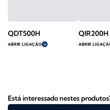
QDT500H
QIR200H
ABRIR LIGAÇÃO
south_east
ABRIR LIGAÇÃ
Está interessado nestes produtos