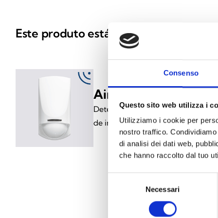
Este produto está disponível nas segu
Consenso
Air2-QIR200W
Questo sito web utilizza i c
Detetor de movimento sem fios par
Utilizziamo i cookie per perso
de infravermelhos passivos
nostro traffico. Condividiamo 
di analisi dei dati web, pubbl
che hanno raccolto dal tuo uti
Selezione
Necessari
del
consenso