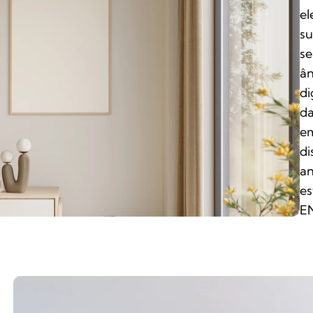
el
su
se
ân
di
da
em
di
an
es
EN