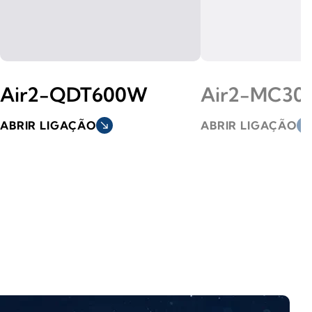
Air2-QDT600W
Air2-MC30
ABRIR LIGAÇÃO
south_east
ABRIR LIGAÇÃO
south_east