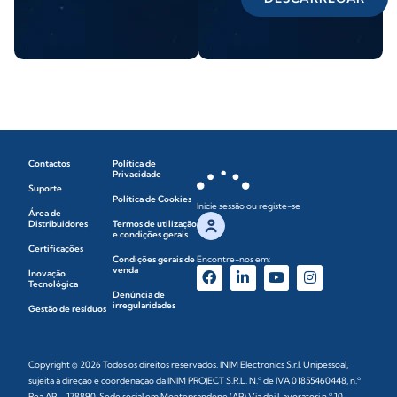
Contactos
Política de
Privacidade
Suporte
Política de Cookies
Inicie sessão ou registe-se
Área de
Distribuidores
Termos de utilização
e condições gerais
Certificações
Condições gerais de
Encontre-nos em:
venda
Inovação
Tecnológica
Denúncia de
irregularidades
Gestão de resíduos
Copyright © 2026 Todos os direitos reservados. INIM Electronics S.r.l. Unipessoal,
sujeita à direção e coordenação da INIM PROJECT S.R.L. N.º de IVA 01855460448, n.º
Rea AP – 178890. Sede social em Monteprandone (AP) Via dei Lavoratori n.º 10,