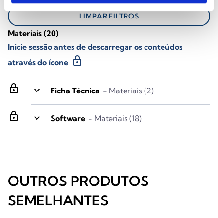
LIMPAR FILTROS
Materiais
(20)
Inicie sessão antes de descarregar os conteúdos
lock
através do ícone
lock
keyboard_arrow_down
Ficha Técnica
- Materiais (2)
lock
keyboard_arrow_down
Software
- Materiais (18)
OUTROS PRODUTOS
SEMELHANTES