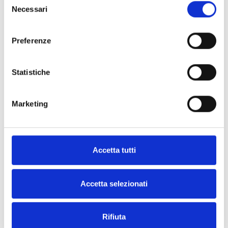
Inicie sessão no MyInim e
Necessari
del
descarregue o software na secção
consenso
“Documentos”
Preferenze
Statistiche
Marketing
DOCUMENTAÇÃO
Descarregue a documentação
Accetta tutti
Accetta selezionati
Todos os produtos
Rifiuta
Todas as línguas