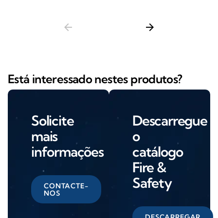
arrow_back
arrow_forward
Está interessado nestes produtos?
Solicite
Descarregue
mais
o
informações
catálogo
Fire &
Safety
CONTACTE-
NOS
DESCARREGAR