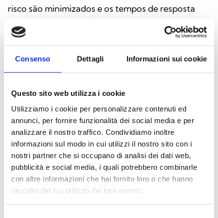
risco são minimizados e os tempos de resposta
aos perigos são significativamente reduzidos. As
principais caraterísticas do software incluem a
arquitetura cliente/servidor, a integração com
Consenso
Dettagli
Informazioni sui cookie
sistemas de terceiros, a gestão de câmaras de
videovigilância, a compatibilidade com ficheiros
AutoCAD, o controlo multiecrã e a gestão de
Questo sito web utilizza i cookie
sistemas de controlo de acesso.
Utilizziamo i cookie per personalizzare contenuti ed
annunci, per fornire funzionalità dei social media e per
analizzare il nostro traffico. Condividiamo inoltre
informazioni sul modo in cui utilizzi il nostro sito con i
Descarregue o software
nostri partner che si occupano di analisi dei dati web,
pubblicità e social media, i quali potrebbero combinarle
con altre informazioni che hai fornito loro o che hanno
raccolto dal tuo utilizzo dei loro servizi.
Descarregar o Hevoluto
Selezione