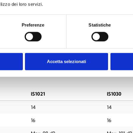
Sprac
lizzo dei loro servizi.
Preferenze
Statistiche
TECHNISCHE SPEZIFIKATIONEN
DOKUMENTATIO
Accetta selezionati
IS1021
IS1030
14
14
16
16