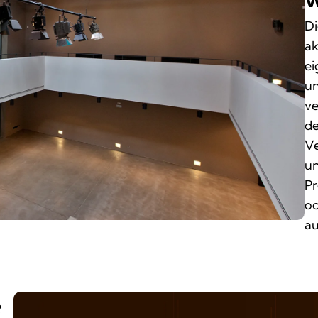
Di
ak
ei
un
ve
de
Ve
un
Pr
od
au
e