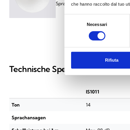
Sprachansagen
che hanno raccolto dal tuo uti
Selezione
Necessari
del
consenso
Rifiuta
Technische Spezifikationen
IS1011
Ton
14
Sprachansagen