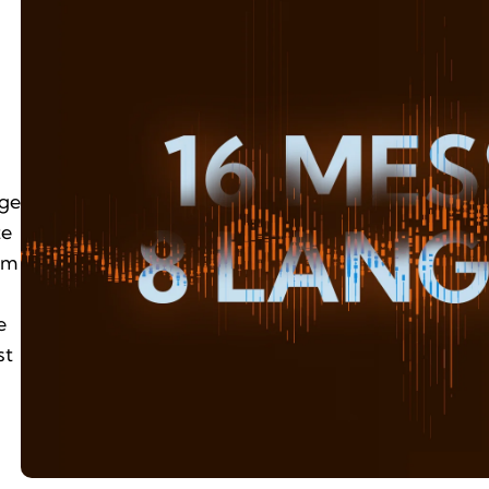
ige
te
em
e
st