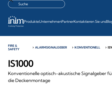
Produkte
Unternehmen
Partner
Kontaktieren Sie uns
Blo
FIRE &
chevron_right
ALARMSIGNALGEBER
chevron_right
KONVENTIONELL
chevron_right
IS
SAFETY
IS1000
Konventionelle optisch-akustische Signalgeber fü
die Deckenmontage