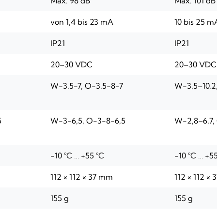
Max. 98 dB
Max. 101 dB
von 1,4 bis 23 mA
10 bis 25 m
IP21
IP21
20–30 VDC
20–30 VDC
W-3.5-7, O-3.5-8-7
W-3,5–10,2,
5
W-3-6,5, O-3-8-6,5
W-2,8–6,7,
-10 °C … +55 °C
-10 °C … +5
112 × 112 × 37 mm
112 × 112 ×
155 g
155 g