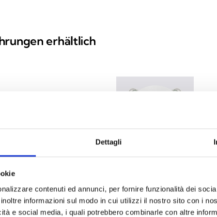
hrungen erhältlich
IS1
 Deckenmontage
Optis
Dettagli
ookie
nalizzare contenuti ed annunci, per fornire funzionalità dei socia
IS1
inoltre informazioni sul modo in cui utilizzi il nostro sito con i n
 Deckenmontage mit
Optis
icità e social media, i quali potrebbero combinarle con altre inform