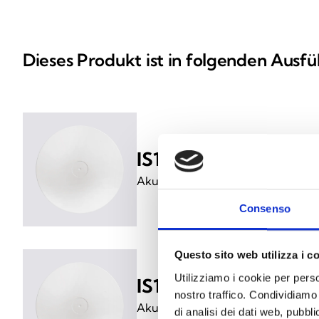
Dieses Produkt ist in folgenden Ausfü
IS1011
Akustischer Signalgeber für die
Consenso
Questo sito web utilizza i c
Utilizziamo i cookie per perso
IS1030
nostro traffico. Condividiamo 
Akustischer Signalgeber für die
di analisi dei dati web, pubbl