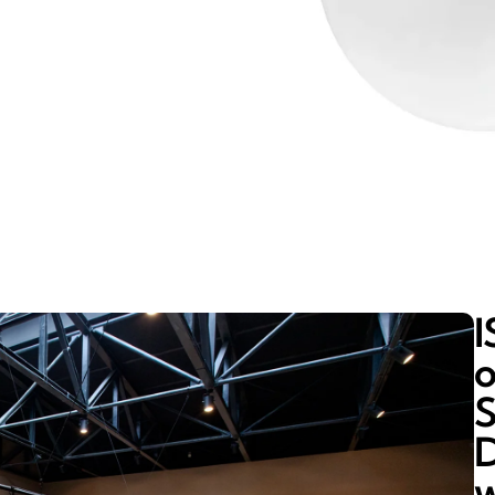
I
o
S
w