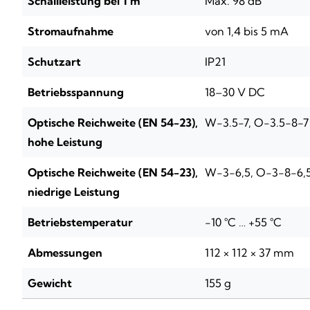
Schallleistung bei 1 m
Max. 98 dB
Stromaufnahme
von 1,4 bis 5 mA
Schutzart
IP21
Betriebsspannung
18–30 V DC
Optische Reichweite (EN 54-23),
W-3.5-7, O-3.5-8-7
hohe Leistung
Optische Reichweite (EN 54-23),
W-3-6,5, O-3-8-6,
niedrige Leistung
Betriebstemperatur
-10 °C … +55 °C
Abmessungen
112 × 112 × 37 mm
Gewicht
155 g