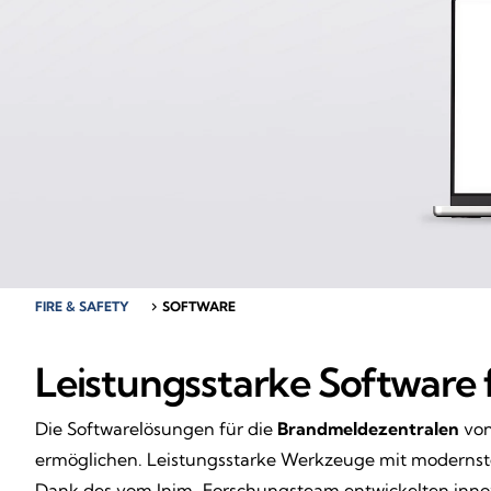
FIRE & SAFETY
chevron_right
SOFTWARE
Leistungsstarke Software 
Die Softwarelösungen für die
Brandmeldezentralen
von
ermöglichen. Leistungsstarke Werkzeuge mit modernste
Dank des vom Inim-Forschungsteam entwickelten innova