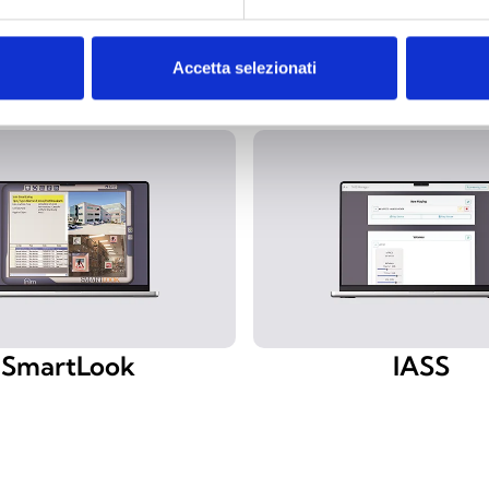
Accetta selezionati
Hevoluto
Previdia/STU
SmartLook
IASS