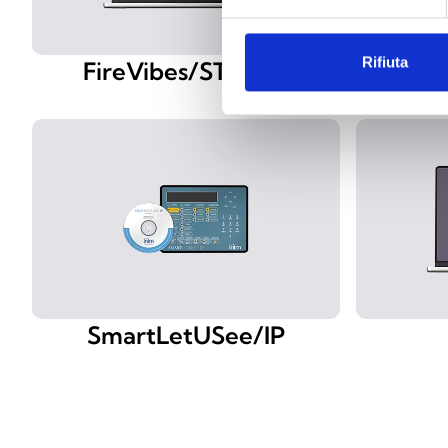
Rifiuta
FireVibes/STUDIO
SmartLetUSee/IP