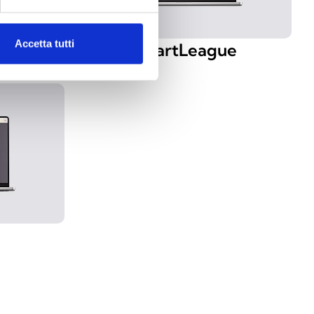
Accetta tutti
DIO
SmartLeague