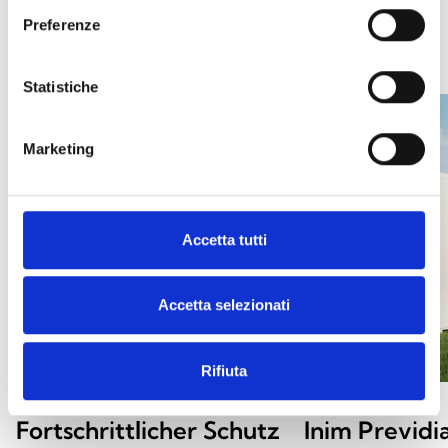
FALLSTUDIEN
Preferenze
Statistiche
Marketing
Accetta tutti
Accetta selezionati
Rifiuta
Fortschrittlicher Schutz
Inim Previd