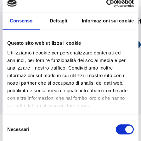
Inim wurde bei den
Inim wird Mi
Consenso
Dettagli
Informazioni sui cookie
MADE Future Industry
AERME
Awards vom Ministerium
Questo sito web utilizza i cookie
WEITERLESEN
south_east
für Unternehmen und
Utilizziamo i cookie per personalizzare contenuti ed
„Made in Italy“
annunci, per fornire funzionalità dei social media e per
analizzare il nostro traffico. Condividiamo inoltre
ausgezeichnet
informazioni sul modo in cui utilizzi il nostro sito con i
nostri partner che si occupano di analisi dei dati web,
WEITERLESEN
south_east
pubblicità e social media, i quali potrebbero combinarle
con altre informazioni che hai fornito loro o che hanno
raccolto dal tuo utilizzo dei loro servizi.
arrow_back
arrow_forward
Selezione
Necessari
del
consenso