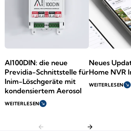
AI100DIN: die neue
Neues Updat
Previdia-Schnittstelle für
Home NVR In
Inim-Löschgeräte mit
WEITERLESEN
south_east
kondensiertem Aerosol
WEITERLESEN
south_east
arrow_back
arrow_forward