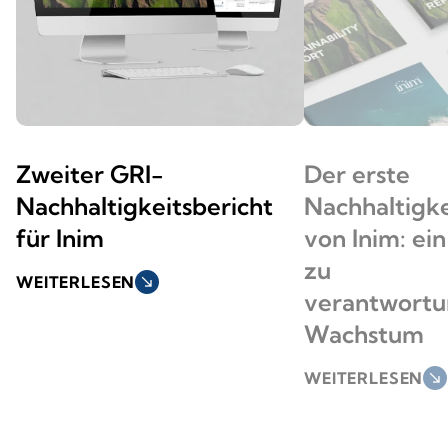
Zweiter GRI-
Der erste
Nachhaltigkeitsbericht
Nachhaltigke
für Inim
von Inim: ei
zu
WEITERLESEN
south_east
verantwortu
Wachstum
WEITERLESEN
south_east