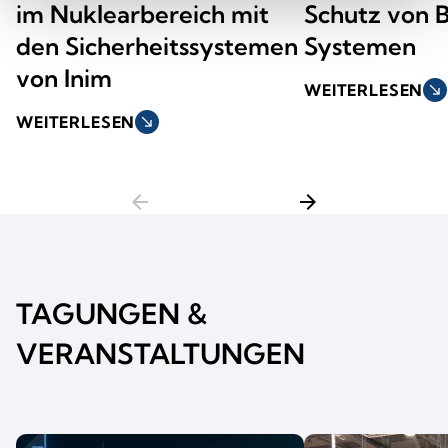
im Nuklearbereich mit
Schutz von 
den Sicherheitssystemen
Systemen
von Inim
WEITERLESEN
south_east
WEITERLESEN
south_east
arrow_back
arrow_forward
TAGUNGEN &
VERANSTALTUNGEN