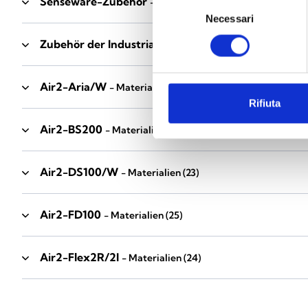
Senseware-Zubehör
- Materialien
(2)
Selezione
Necessari
del
consenso
Zubehör der Industrial-Serie
- Materialien
(17)
Air2-Aria/W
- Materialien
(23)
Rifiuta
Air2-BS200
- Materialien
(34)
Air2-DS100/W
- Materialien
(23)
Air2-FD100
- Materialien
(25)
Air2-Flex2R/2I
- Materialien
(24)