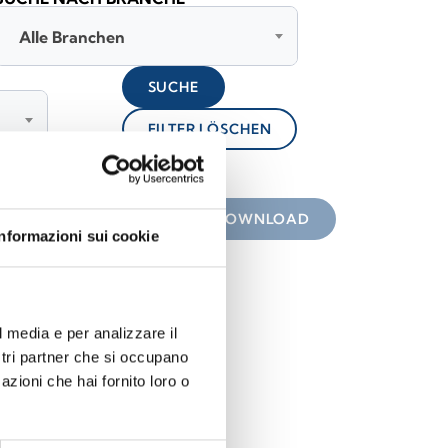
Alle Branchen
SUCHE
FILTER LÖSCHEN
lock
nterladen
DOWNLOAD
Informazioni sui cookie
l media e per analizzare il
ostri partner che si occupano
azioni che hai fornito loro o