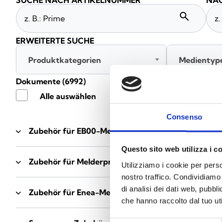
SUCHE NACH ARTIKELNUMMER
NAC
search
ERWEITERTE SUCHE
Produktkategorien
Medientyp
Dokumente
(6992)
Alle auswählen
Consenso
Zubehör für EB00-Meldersockel
- Materialien
(47)
Questo sito web utilizza i c
Zubehör für Melderprüfgeräte
- Materialien
(6)
Utilizziamo i cookie per perso
nostro traffico. Condividiamo 
di analisi dei dati web, pubbl
Zubehör für Enea-Melder
- Materialien
(35)
che hanno raccolto dal tuo uti