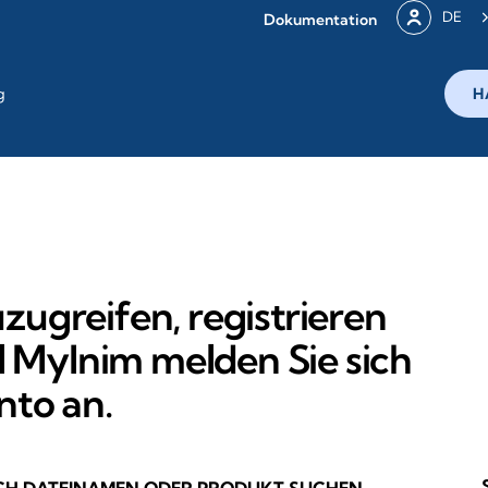
DE
Dokumentation
g
H
ugreifen, registrieren
l MyInim melden Sie sich
nto an.