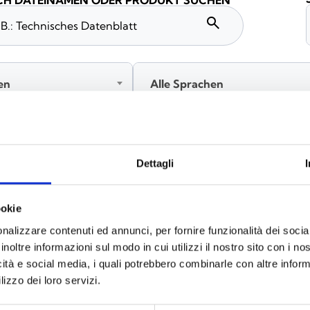
H DATEINAMEN ODER PRODUKT SUCHEN
search
en
Alle Sprachen
Melden Sie sich an, bevor Sie Inhalte über das Symbol heru
Dettagli
ookie
nalizzare contenuti ed annunci, per fornire funzionalità dei socia
inoltre informazioni sul modo in cui utilizzi il nostro sito con i n
icità e social media, i quali potrebbero combinarle con altre inform
lizzo dei loro servizi.