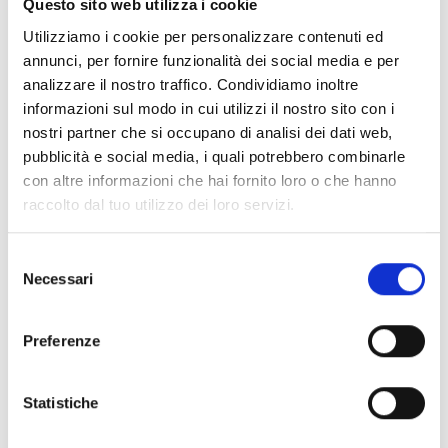
Questo sito web utilizza i cookie
PROXIMITY‑LESER UND PROXIMITY‑SCHLÜSSEL
Utilizziamo i cookie per personalizzare contenuti ed
annunci, per fornire funzionalità dei social media e per
analizzare il nostro traffico. Condividiamo inoltre
nBy/K und nBy/X
informazioni sul modo in cui utilizzi il nostro sito con i
nostri partner che si occupano di analisi dei dati web,
pubblicità e social media, i quali potrebbero combinarle
con altre informazioni che hai fornito loro o che hanno
raccolto dal tuo utilizzo dei loro servizi.
nBy/S
Selezione
Necessari
del
consenso
nKey, nBoss und nCard
Preferenze
Statistiche
Funk-Handsender Air2