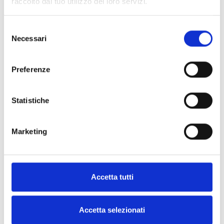
raccolto dal tuo utilizzo dei loro servizi.
Interessieren Sie sich für dieses
Produkt?
Selezione
Necessari
del
consenso
Weitere
Finden
Preferenze
Informationen
Sie einen
anfordern
Inim-
Statistiche
Händler
Marketing
KONTAKTIEREN
SIE UNS
FINDE
ES
JETZT
Accetta tutti
Accetta selezionati