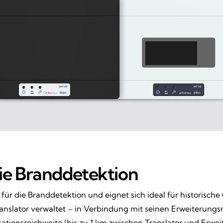
die Branddetektion
g für die Branddetektion und eignet sich ideal für historis
anslator verwaltet – in Verbindung mit seinen Erweiterung
ionsreichweite (bis zu 1 km zwischen Translator und Erwe