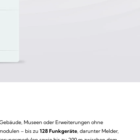
che Gebäude, Museen oder Erweiterungen ohne
smodulen – bis zu
128 Funkgeräte
, darunter Melder,
iterungsmodulen sowie bis zu 200 m zwischen dem