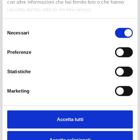
con altre informazioni che hai fornito loro o che hanno
raccolto dal tuo utilizzo dei loro servizi.
Interessieren Sie sich für dieses
Produkt?
Selezione
Necessari
del
consenso
Weitere
Finden
Preferenze
Informationen
Sie einen
anfordern
Inim-
Statistiche
Händler
KONTAKTIEREN
Marketing
SIE UNS
FINDE
ES
JETZT
Accetta tutti
Accetta selezionati