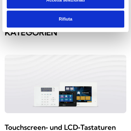
Rifiuta
ENTDECKE DIE ANDEREN
KATEGORIEN
Touchscreen‑ und LCD‑Tastaturen