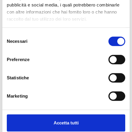
pubblicità e social media, i quali potrebbero combinarle
Lies das Dokument
con altre informazioni che hai fornito loro o che hanno
raccolto dal tuo utilizzo dei loro servizi.
Selezione
Datenschutz – Bewerbungen
Necessari
del
consenso
Hinweise zur Einreichung von Bewerbungen über die
Website www.inim.it
Preferenze
Lies das Dokument
Statistiche
Marketing
Datenschutz – Webinar
Datenschutzerklärung für Teilnehmer an Kursen und
Accetta tutti
Online-Veranstaltungen, die von der Ein-Personen-