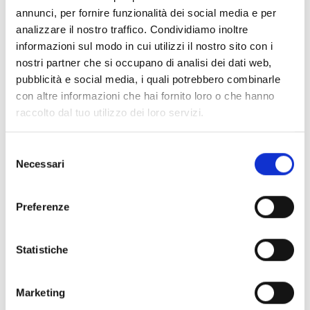
annunci, per fornire funzionalità dei social media e per
analizzare il nostro traffico. Condividiamo inoltre
informazioni sul modo in cui utilizzi il nostro sito con i
SmartLook
nostri partner che si occupano di analisi dei dati web,
pubblicità e social media, i quali potrebbero combinarle
con altre informazioni che hai fornito loro o che hanno
raccolto dal tuo utilizzo dei loro servizi.
Sol/STUDIO
Selezione
Necessari
del
consenso
Preferenze
Interessieren Sie sich für dieses
Produkt?
Statistiche
Marketing