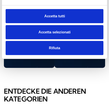
Weitere
Finden
Informationen
Sie einen
anfordern
Inim-
Accetta tutti
Händler
Accetta selezionati
KONTAKTIEREN
SIE UNS
FINDE
ES
Rifiuta
JETZT
ENTDECKE DIE ANDEREN
KATEGORIEN