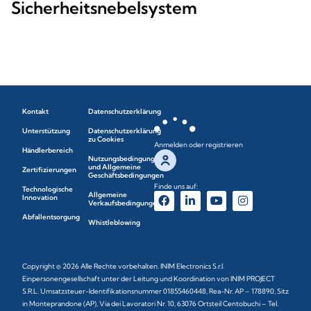
Sicherheitsnebelsystem
Kontakt
Datenschutzerklärung
Unterstützung
Datenschutzerklärung
zu Cookies
Anmelden oder registrieren
Händlerbereich
Nutzungsbedingungen
und Allgemeine
Zertifizierungen
Geschäftsbedingungen
Finde uns auf:
Technologische
Allgemeine
Innovation
Verkaufsbedingungen
Abfallentsorgung
Whistleblowing
Copyright © 2026 Alle Rechte vorbehalten. INIM Electronics S.r.l.
Einpersonengesellschaft unter der Leitung und Koordination von INIM PROJECT
S.R.L. Umsatzsteuer-Identifikationsnummer 01855460448, Rea-Nr. AP – 178890, Sitz
in Monteprandone (AP), Via dei Lavoratori Nr. 10, 63076 Ortsteil Centobuchi – Tel.