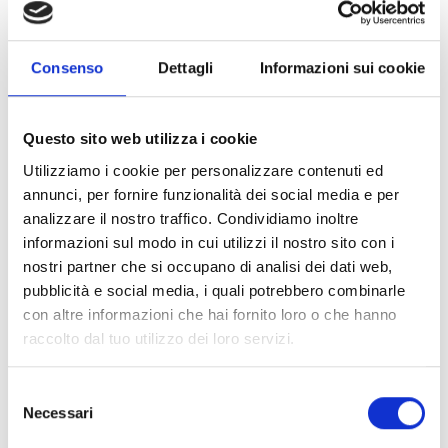
Consenso
Dettagli
Informazioni sui cookie
FLAMMENMELDER DER SENSEWARE-SERIE
Questo sito web utilizza i cookie
Utilizziamo i cookie per personalizzare contenuti ed
annunci, per fornire funzionalità dei social media e per
Senseware-Serie
analizzare il nostro traffico. Condividiamo inoltre
informazioni sul modo in cui utilizzi il nostro sito con i
nostri partner che si occupano di analisi dei dati web,
pubblicità e social media, i quali potrebbero combinarle
Senseware-Zubehör
con altre informazioni che hai fornito loro o che hanno
raccolto dal tuo utilizzo dei loro servizi.
Selezione
Necessari
del
consenso