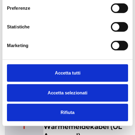
WÄRMEMELDEKABEL
Preferenze
Rückstellbare analoge
Statistiche
Wärmemeldekabel (EN
54-22)
Marketing
Digitale, nicht
rückstellbare
Accetta tutti
Wärmemeldekabel (EN
54-28)
Accetta selezionati
Digitale, nicht
Rifiuta
rückstellbare
Wärmemeldekabel (UL