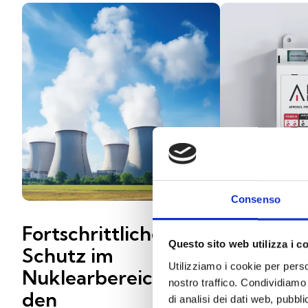
Consenso
Fortschrittlicher
AI100DIN:
Questo sito web utilizza i c
Schutz im
Previdia-
Utilizziamo i cookie per perso
Nuklearbereich mit
Schnittste
nostro traffico. Condividiamo 
den
Inim-Lös
di analisi dei dati web, pubbl