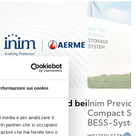
Informazioni sui cookie
Inim wird Mitglied bei
Inim Previdi
AERME
Compact Sc
l media e per analizzare il
BESS-Syst
ostri partner che si occupano
WEITERLESEN
south_east
azioni che hai fornito loro o
WEITERLESEN
south_east