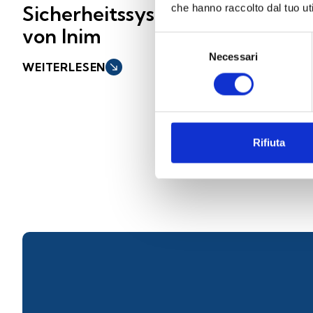
Sicherheitssystemen
kondensi
che hanno raccolto dal tuo uti
von Inim
Aerosol
Selezione
Necessari
del
WEITERLESEN
south_east
WEITERLESEN
so
consenso
Rifiuta