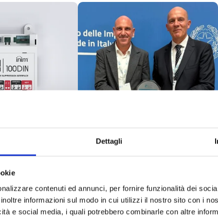
Dettagli
 die neue
Inim wurde bei den
ookie
MADE Future
nalizzare contenuti ed annunci, per fornire funzionalità dei socia
lle für
Industry Awards vom
inoltre informazioni sul modo in cui utilizzi il nostro sito con i n
chgeräte mit
Ministerium für
icità e social media, i quali potrebbero combinarle con altre inform