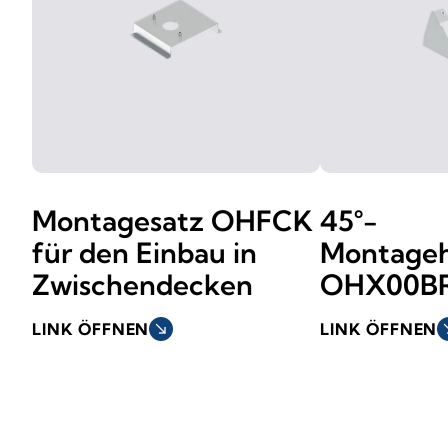
Montagesatz OHFCK
45°-
für den Einbau in
Montageh
Zwischendecken
OHX00B
LINK ÖFFNEN
south_east
LINK ÖFFNEN
sout