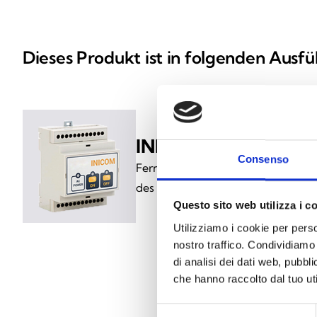
Dieses Produkt ist in folgenden Ausfü
INICOM
Consenso
Fernbedienung zur Deaktivierung
des Ruhemodus
Questo sito web utilizza i c
Utilizziamo i cookie per perso
nostro traffico. Condividiamo 
di analisi dei dati web, pubbl
che hanno raccolto dal tuo uti
Selezione