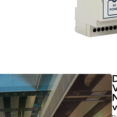
D
V
N
v