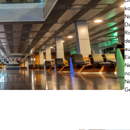
Di
ko
No
Da
Ri
de
au
Ei
Ne
no
No
Ge