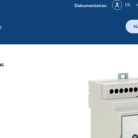
DE
Dokumentation
g
H
NG