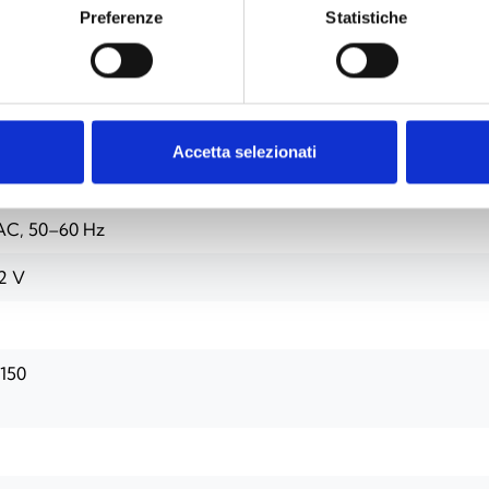
Preferenze
Statistiche
Accetta selezionati
ne (4 Module)
AC, 50–60 Hz
2 V
150