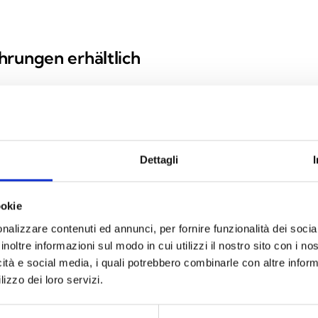
hrungen erhältlich
Dettagli
 und/oder Fernsteuerung
ookie
nalizzare contenuti ed annunci, per fornire funzionalità dei socia
inoltre informazioni sul modo in cui utilizzi il nostro sito con i n
icità e social media, i quali potrebbero combinarle con altre inform
lizzo dei loro servizi.
TECHNISCHE SPEZIFIKATIONEN
DOKUMENTATIO