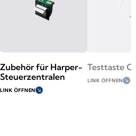
Zubehör für Harper-
Testtaste 
Steuerzentralen
LINK ÖFFNEN
south_east
LINK ÖFFNEN
south_east