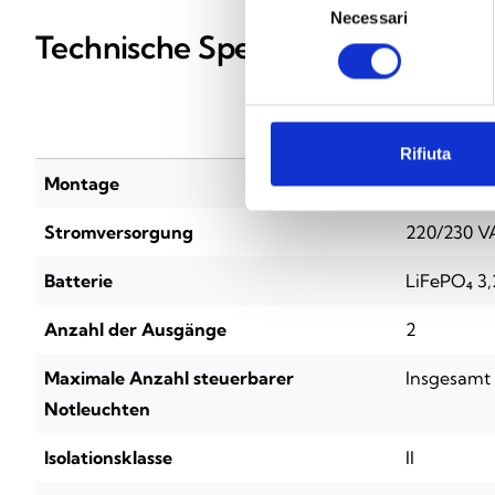
Necessari
del
Technische Spezifikationen
consenso
INICOM
Rifiuta
Montage
DIN-Schie
Stromversorgung
220/230 V
Batterie
LiFePO₄ 3,
Anzahl der Ausgänge
2
Maximale Anzahl steuerbarer
Insgesamt 
Notleuchten
Isolationsklasse
II