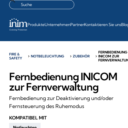
Produkte
Unternehmen
Partner
Kontaktieren Sie uns
Blo
FERNBEDIENUNG
FIRE &
chevron_right
NOTBELEUCHTUNG
chevron_right
ZUBEHÖR
chevron_right
INICOM ZUR
SAFETY
FERNVERWALTU
Fernbedienung INICOM
zur Fernverwaltung
Fernbedienung zur Deaktivierung und/oder
Fernsteuerung des Ruhemodus
KOMPATIBEL MIT
Notleuchten