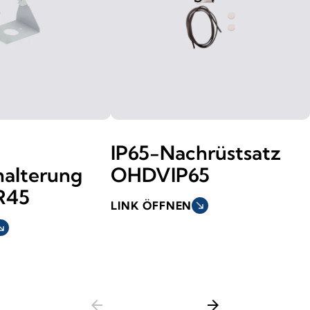
IP65-Nachrüstsatz
alterung
OHDVIP65
R45
LINK ÖFFNEN
south_east
h_east
arrow_back
arrow_forward