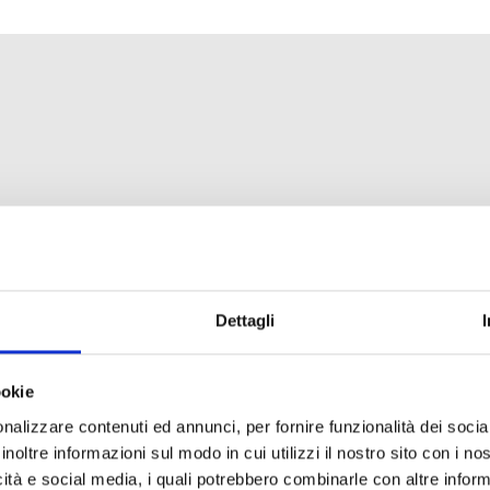
rmierung sind darauf
rlässige
entsprechen den
ichnen sich durch
Dettagli
de Klangqualität aus.
ookie
nalizzare contenuti ed annunci, per fornire funzionalità dei socia
inoltre informazioni sul modo in cui utilizzi il nostro sito con i n
icità e social media, i quali potrebbero combinarle con altre inform