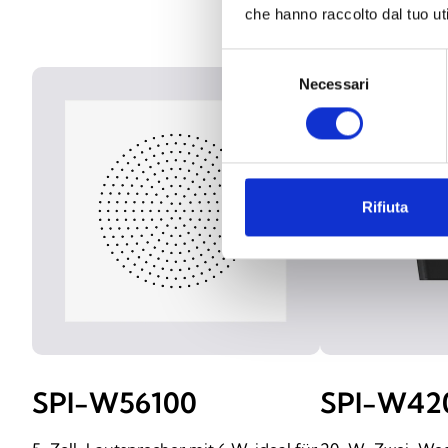
che hanno raccolto dal tuo uti
Selezione
Necessari
del
consenso
Rifiuta
SPI-W56100
SPI-W42