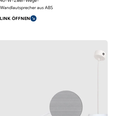
40-W-Zwei-Wege-
Wandlautsprecher aus ABS
LINK ÖFFNEN
south_east