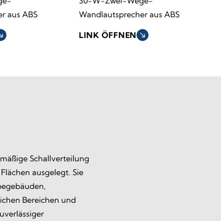
ge-
30-W-Zwei-Wege-
r aus ABS
Wandlautsprecher aus ABS
h_east
LINK ÖFFNEN
south_east
hmäßige Schallverteilung
Flächen ausgelegt. Sie
rbegebäuden,
lichen Bereichen und
uverlässiger