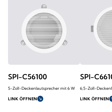
SPI-C56100
SPI-C661
5-Zoll-Deckenlautsprecher mit 6 W
6,5-Zoll-Decken
LINK ÖFFNEN
south_east
LINK ÖFFNEN
sout