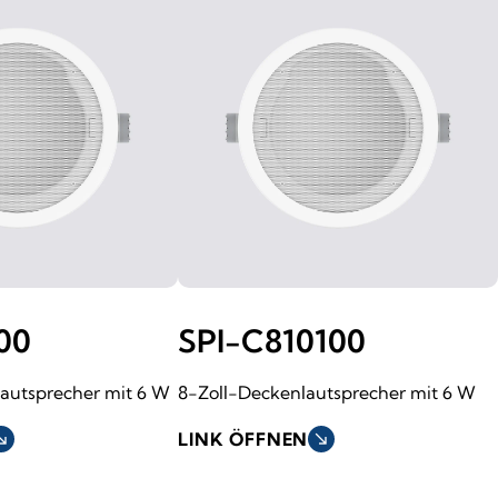
00
SPI-C810100
lautsprecher mit 6 W
8-Zoll-Deckenlautsprecher mit 6 W
h_east
LINK ÖFFNEN
south_east