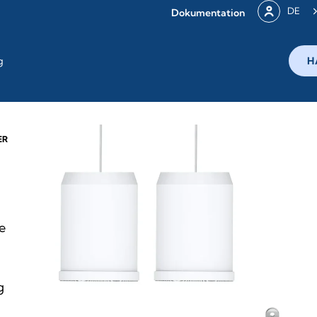
DE
Dokumentation
g
H
ER
e
g