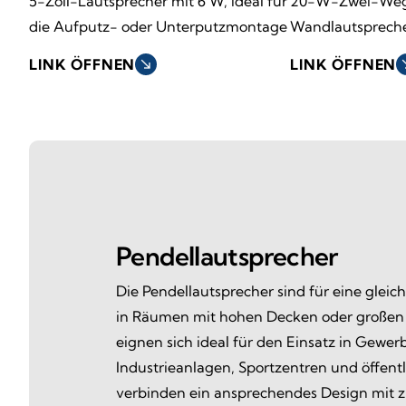
5-Zoll-Lautsprecher mit 6 W, ideal für
20-W-Zwei-We
die Aufputz- oder Unterputzmontage
Wandlautspreche
LINK ÖFFNEN
south_east
LINK ÖFFNEN
sout
Pendellautsprecher
Die Pendellautsprecher sind für eine gleic
in Räumen mit hohen Decken oder großen 
eignen sich ideal für den Einsatz in Gewe
Industrieanlagen, Sportzentren und öffent
verbinden ein ansprechendes Design mit z