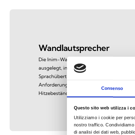
Wandlautsprecher
Die Inim-Wandlautsprecher für Sprachala
ausgelegt, in Notfällen eine klare und zuve
Sprachübertragung zu gewährleisten. Sie 
Anforderungen der Norm EN 54-24 und ze
Consenso
Hitzebeständigkeit sowie eine hervorragen
Questo sito web utilizza i c
Utilizziamo i cookie per perso
nostro traffico. Condividiamo 
di analisi dei dati web, pubbl