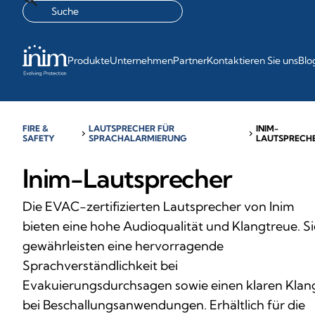
Produkte
Unternehmen
Partner
Kontaktieren Sie uns
Blo
FIRE &
LAUTSPRECHER FÜR
INIM-
chevron_right
chevron_right
SAFETY
SPRACHALARMIERUNG
LAUTSPRECH
Inim-Lautsprecher
Die EVAC-zertifizierten Lautsprecher von Inim
bieten eine hohe Audioqualität und Klangtreue. Si
gewährleisten eine hervorragende
Sprachverständlichkeit bei
Evakuierungsdurchsagen sowie einen klaren Klan
bei Beschallungsanwendungen. Erhältlich für die