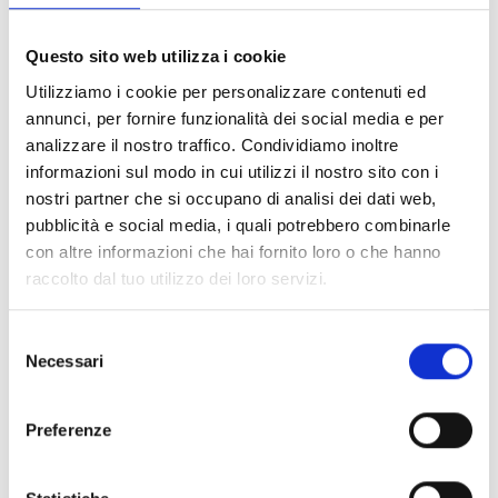
Questo sito web utilizza i cookie
Interessieren Sie sich für dieses
Utilizziamo i cookie per personalizzare contenuti ed
Produkt?
annunci, per fornire funzionalità dei social media e per
analizzare il nostro traffico. Condividiamo inoltre
informazioni sul modo in cui utilizzi il nostro sito con i
Weitere
Finden
nostri partner che si occupano di analisi dei dati web,
Informationen
Sie einen
pubblicità e social media, i quali potrebbero combinarle
con altre informazioni che hai fornito loro o che hanno
anfordern
Inim-
raccolto dal tuo utilizzo dei loro servizi.
Händler
Selezione
KONTAKTIEREN
Necessari
del
SIE UNS
FINDE
consenso
ES
JETZT
Preferenze