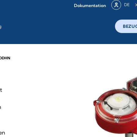
DE
Dokumentation
g
BEZU
DDHN
t
h
den