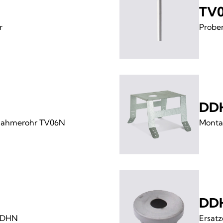
TV
r
Probe
DD
enahmerohr TV06N
Monta
DD
BDDHN
Ersatz