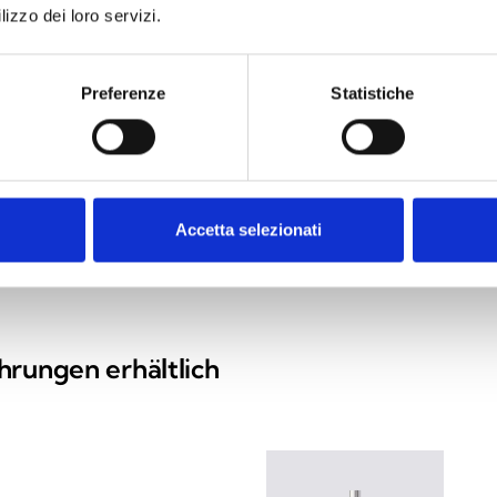
lizzo dei loro servizi.
EXTEND
DDHBRKTN
g für das
Montagehalterung für EBDDHN
Preferenze
Statistiche
r TV06N
Accetta selezionati
arrow_back
arrow_forward
hrungen erhältlich