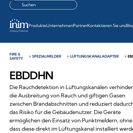
Produkte
Unternehmen
Partner
Kontaktieren Sie uns
Blo
FIRE &
chevron_right
SPEZIALMELDER
chevron_right
LÜFTUNGSKANALADAPTER
chevron_right
EB
SAFETY
EBDDHN
Die Rauchdetektion in Lüftungskanälen verhinder
die Ausbreitung von Rauch und giftigen Gasen
zwischen Brandabschnitten und reduziert dadurc
das Risiko für die Gebäudenutzer. Die Geräte
ermöglichen den Einsatz von Punktmeldern, ohne
dass diese direkt im Lüftungskanal installiert wer