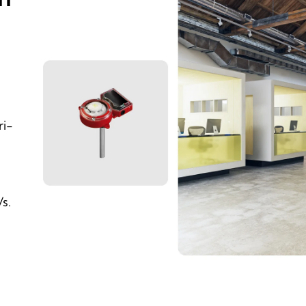
ri-
s.