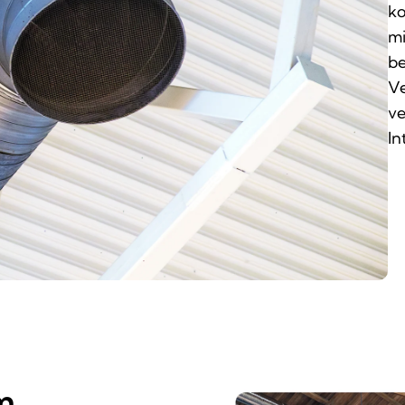
ko
mi
be
Ve
ve
In
m