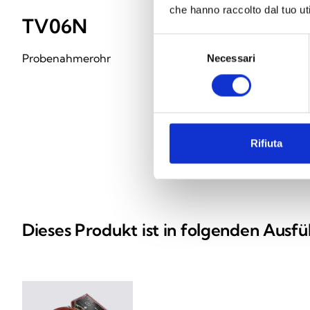
che hanno raccolto dal tuo uti
TV06N
TV06N-
Selezione
Probenahmerohr
1-m-Verlängerun
Necessari
del
consenso
Probenahmeroh
Rifiuta
Dieses Produkt ist in folgenden Ausfü