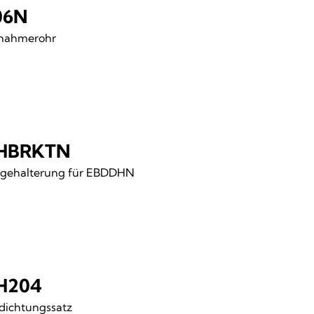
06N
nahmerohr
HBRKTN
gehalterung für EBDDHN
H204
dichtungssatz