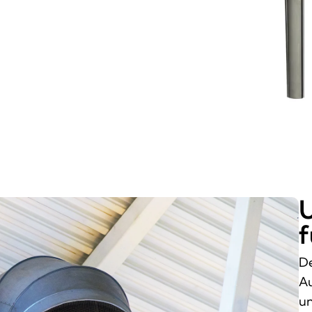
U
f
De
Au
un