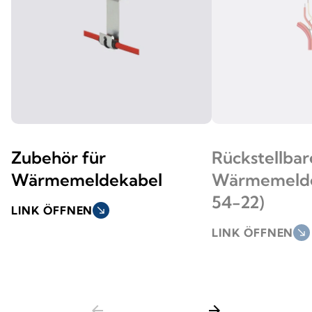
Zubehör für
Rückstellbar
Wärmemeldekabel
Wärmemelde
54-22)
LINK ÖFFNEN
south_east
LINK ÖFFNEN
south_east
arrow_back
arrow_forward