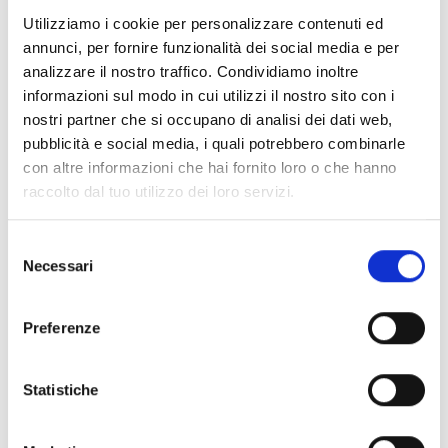
F1065
Utilizziamo i cookie per personalizzare contenuti ed
PVC-Kabel, Alarmtemperatur 68
annunci, per fornire funzionalità dei social media e per
°C / 45 °C
analizzare il nostro traffico. Condividiamo inoltre
informazioni sul modo in cui utilizzi il nostro sito con i
nostri partner che si occupano di analisi dei dati web,
pubblicità e social media, i quali potrebbero combinarle
con altre informazioni che hai fornito loro o che hanno
raccolto dal tuo utilizzo dei loro servizi.
F1067
Kabel mit PVC-Ummantelung.
Selezione
Alarmtemperatur 88 °C / 65 °C
Necessari
del
consenso
Preferenze
F1070
Statistiche
Nylonkabel, Alarmtemperatur 68
°C / 45 °C