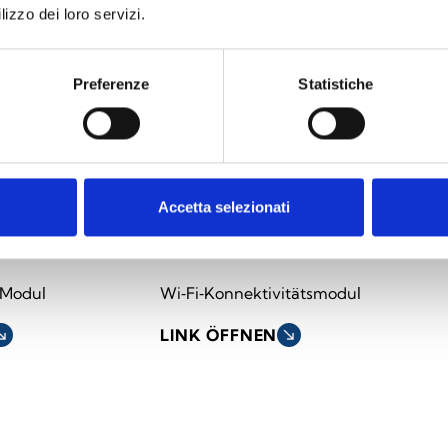
lizzo dei loro servizi.
Preferenze
Statistiche
Accetta selezionati
N
PrimeWiFi
‑Modul
Wi‑Fi‑Konnektivitätsmodul
h_east
LINK ÖFFNEN
south_east