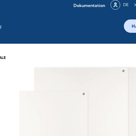
DE
Dokumentation
g
H
ALE