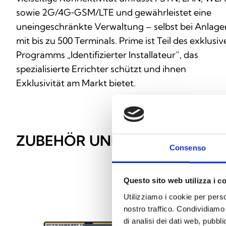
sowie 2G/4G‑GSM/LTE und gewährleistet eine
uneingeschränkte Verwaltung – selbst bei Anlage
mit bis zu 500 Terminals. Prime ist Teil des exklusi
Programms „Identifizierter Installateur“, das
spezialisierte Errichter schützt und ihnen
Exklusivität am Markt bietet.
ZUBEHÖR UND ERWEITERUN
Consenso
Questo sito web utilizza i c
Utilizziamo i cookie per perso
nostro traffico. Condividiamo 
di analisi dei dati web, pubbl