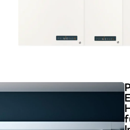
P
E
H
f
I