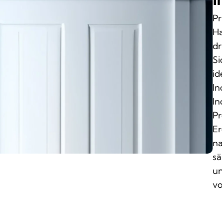
Pr
Ha
dr
Si
id
In
In
Pr
Er
na
sä
un
vo