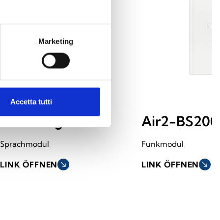
Marketing
Accetta tutti
SmartLogos30M
Air2-BS200
Sprachmodul
Funkmodul
LINK ÖFFNEN
south_east
LINK ÖFFNEN
south_east