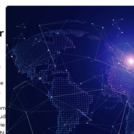
r
n
le
,
tem
oud
ie
AN