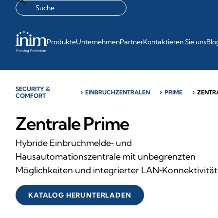
Produkte
Unternehmen
Partner
Kontaktieren Sie uns
Blo
SECURITY &
chevron_right
EINBRUCHZENTRALEN
chevron_right
PRIME
chevron_right
ZENTR
COMFORT
Zentrale Prime
Hybride Einbruchmelde‑ und
Hausautomationszentrale mit unbegrenzten
Möglichkeiten und integrierter LAN‑Konnektivität
KATALOG HERUNTERLADEN