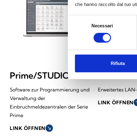
che hanno raccolto dal tuo uti
Selezione
Necessari
del
consenso
Rifiuta
Prime/STUDIO
PrimeLA
Software zur Programmierung und
Erweitertes LAN
Verwaltung der
LINK ÖFFNEN
sout
Einbruchmeldezentralen der Serie
Prime
LINK ÖFFNEN
south_east