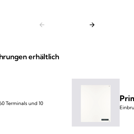
arrow_back
arrow_forward
hrungen erhältlich
Pri
60 Terminals und 10
Einbru