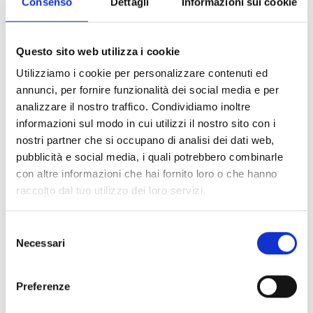
Consenso
Dettagli
Informazioni sui cookie
B55H24002470007.
Costo del progetto: € 467.500,00 €
Questo sito web utilizza i cookie
Contributo Regione Marche € 200.000,00
Utilizziamo i cookie per personalizzare contenuti ed
annunci, per fornire funzionalità dei social media e per
Il progetto
analizzare il nostro traffico. Condividiamo inoltre
Il progetto si propone di trasformare alcuni prodotti e
informazioni sul modo in cui utilizzi il nostro sito con i
servizi attraverso l’integrazione di soluzioni innovative
nostri partner che si occupano di analisi dei dati web,
in tre sotto progetti: Transizione Digitale, Transizione
pubblicità e social media, i quali potrebbero combinarle
Sostenibile e Strategia di Vendita.
con altre informazioni che hai fornito loro o che hanno
raccolto dal tuo utilizzo dei loro servizi.
Sottoprogetto Transizione Digitale
Il piano di Transizione digitale si concentrerà sul
Selezione
Necessari
sottotema “Prodotti smart e connessi” con l‘obiettivo di
del
consenso
sviluppare e implementare soluzioni che consentano
l’interconnessione intelligente dei prodotti INIM con un
Preferenze
focus sull’utilizzo di tecnologie avanzate come l’Internet