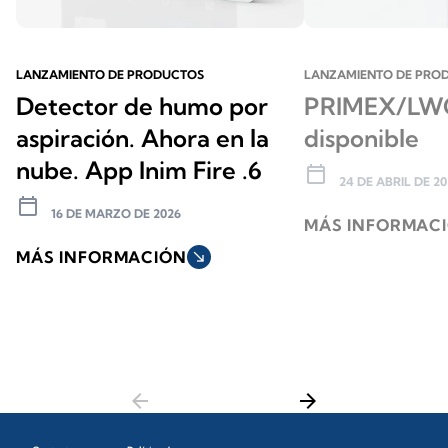
LANZAMIENTO DE PRODUCTOS
LANZAMIENTO DE PRO
Detector de humo por
PRIMEX/LWG
aspiración. Ahora en la
disponible
nube. App Inim Fire .6
calendar_today
24 DE ABRIL DE 20
calendar_today
16 DE MARZO DE 2026
MÁS INFORMAC
MÁS INFORMACIÓN
south_east
arrow_back
arrow_forward