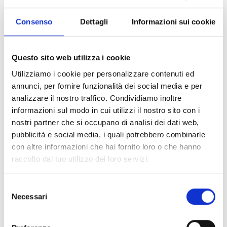
de forma prioritaria. Las notificaciones se reciben
incluso cuando el dispositivo está en modo silencioso o
Consenso
Dettagli
Informazioni sui cookie
en modo «No molestar», lo que garantiza que no se
pierdan los eventos críticos. Esto permite una mayor
Questo sito web utilizza i cookie
capacidad de respuesta en caso de alarma o situaciones
Utilizziamo i cookie per personalizzare contenuti ed
relevantes.
annunci, per fornire funzionalità dei social media e per
analizzare il nostro traffico. Condividiamo inoltre
informazioni sul modo in cui utilizzi il nostro sito con i
nostri partner che si occupano di analisi dei dati web,
pubblicità e social media, i quali potrebbero combinarle
con altre informazioni che hai fornito loro o che hanno
raccolto dal tuo utilizzo dei loro servizi.
Selezione
Necessari
del
consenso