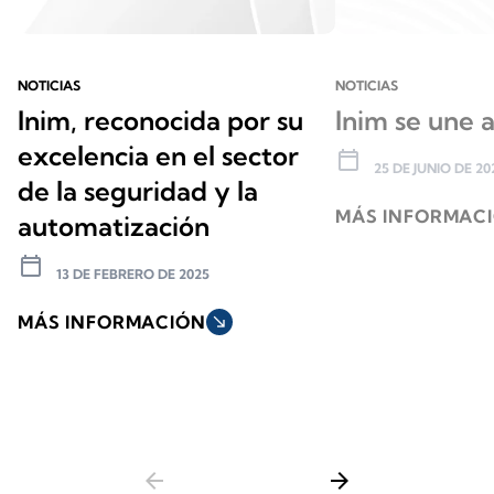
NOTICIAS
NOTICIAS
Inim, reconocida por su
Inim se une
excelencia en el sector
calendar_today
25 DE JUNIO DE 20
de la seguridad y la
MÁS INFORMAC
automatización
calendar_today
13 DE FEBRERO DE 2025
MÁS INFORMACIÓN
south_east
arrow_back
arrow_forward