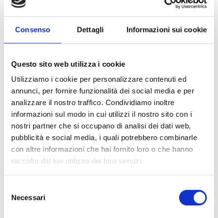
diseñados para simplificar la gestión de las instalaciones
y aumentar el valor del servicio que ofrecen los
Consenso
Dettagli
Informazioni sui cookie
instaladores.
Questo sito web utilizza i cookie
Utilizziamo i cookie per personalizzare contenuti ed
annunci, per fornire funzionalità dei social media e per
analizzare il nostro traffico. Condividiamo inoltre
informazioni sul modo in cui utilizzi il nostro sito con i
nostri partner che si occupano di analisi dei dati web,
pubblicità e social media, i quali potrebbero combinarle
con altre informazioni che hai fornito loro o che hanno
raccolto dal tuo utilizzo dei loro servizi.
Selezione
Necessari
del
Sistemas Fire & Safety y que cumplen
consenso