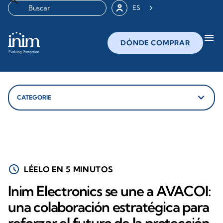
ES
menu
DÓNDE COMPRAR
schedule
LÉELO EN 5 MINUTOS
Inim Electronics se une a AVACOI:
una colaboración estratégica para
reforzar el futuro de la protección