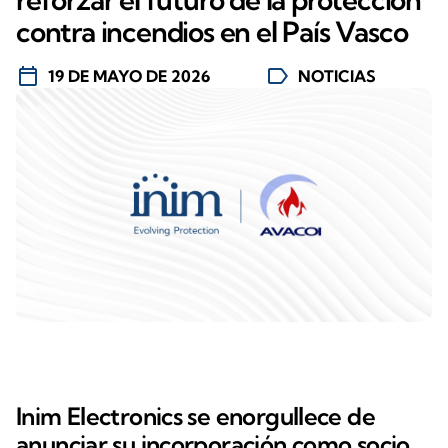
contra incendios en el País Vasco
calendar_today
label
19 DE MAYO DE 2026
NOTICIAS
Inim Electronics se enorgullece de
anunciar su incorporación como socio