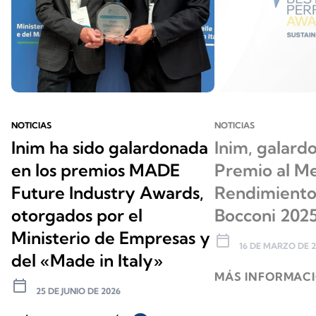
NOTICIAS
NOTICIAS
Inim ha sido galardonada
Inim, galard
en los premios MADE
Premio al Me
Future Industry Awards,
Rendimiento
otorgados por el
Bocconi 202
Ministerio de Empresas y
calendar_today
16 DE MARZO DE 2
del «Made in Italy»
MÁS INFORMAC
calendar_today
25 DE JUNIO DE 2026