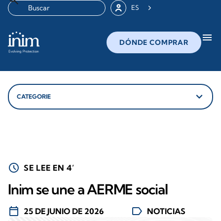
ES
menu
DÓNDE COMPRAR
schedule
SE LEE EN 4’
Inim se une a AERME social
calendar_today
label
25 DE JUNIO DE 2026
NOTICIAS