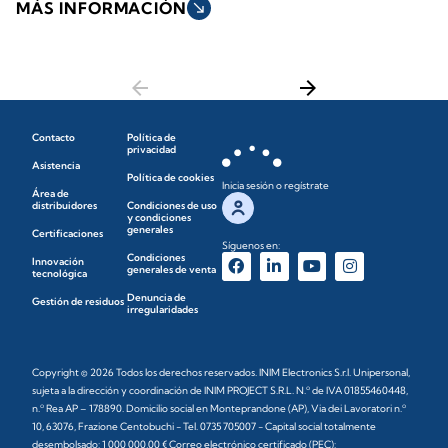
MÁS INFORMACIÓN
south_east
arrow_back
arrow_forward
Contacto
Política de
privacidad
Asistencia
Política de cookies
Inicia sesión o regístrate
Área de
distribuidores
Condiciones de uso
y condiciones
generales
Certificaciones
Síguenos en:
Condiciones
Innovación
generales de venta
tecnológica
Denuncia de
Gestión de residuos
irregularidades
Copyright © 2026 Todos los derechos reservados. INIM Electronics S.r.l. Unipersonal,
sujeta a la dirección y coordinación de INIM PROJECT S.R.L. N.º de IVA 01855460448,
n.º Rea AP – 178890. Domicilio social en Monteprandone (AP), Via dei Lavoratori n.º
10, 63076, Frazione Centobuchi - Tel. 0735 705007 - Capital social totalmente
desembolsado: 1 000 000,00 € Correo electrónico certificado (PEC):