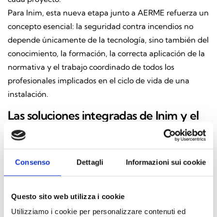
Para Inim, esta nueva etapa junto a AERME refuerza un
concepto esencial: la seguridad contra incendios no
depende únicamente de la tecnología, sino también del
conocimiento, la formación, la correcta aplicación de la
normativa y el trabajo coordinado de todos los
profesionales implicados en el ciclo de vida de una
instalación.
Las soluciones integradas de Inim y el
diálogo con el mercado
Desde sus inicios, Inim ha apostado por el desarrollo
Consenso
Dettagli
Informazioni sui cookie
interno de sus propias soluciones, por la innovación
tecnológica y por un apoyo constante y cualificado a
sus clientes. La empresa diseña y fabrica sistemas de
Questo sito web utilizza i cookie
detección de incendios, evacuación por voz,
Utilizziamo i cookie per personalizzare contenuti ed