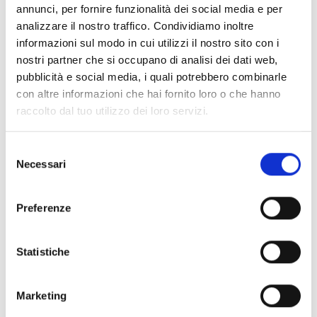
iluminación de emergencia, detección por aspiración,
annunci, per fornire funzionalità dei social media e per
soluciones inalámbricas y plataformas de supervisión
analizzare il nostro traffico. Condividiamo inoltre
remota, adoptando una visión integrada de la
informazioni sul modo in cui utilizzi il nostro sito con i
seguridad. Una filosofía que responde plenamente a las
nostri partner che si occupano di analisi dei dati web,
pubblicità e social media, i quali potrebbero combinarle
necesidades del mercado actual: sistemas cada vez más
con altre informazioni che hai fornito loro o che hanno
completos, interoperables y diseñados para simplificar
raccolto dal tuo utilizzo dei loro servizi.
tanto la instalación como el mantenimiento. La
incorporación a AERME permitirá a Inim participar de
Selezione
forma aún más directa en el diálogo entre los
Necessari
del
operadores del sector, compartir conocimientos
consenso
técnicos y contribuir a la difusión de las mejores
Preferenze
prácticas. Además, supone una importante
oportunidad para escuchar de cerca las necesidades de
Statistiche
las empresas instaladoras y de mantenimiento,
comprender mejor los retos diarios del mercado y
Marketing
seguir desarrollando soluciones adaptadas a la realidad