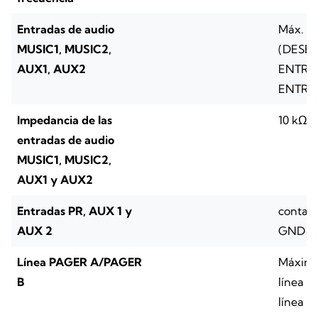
Entradas de audio
Máx. 1
MUSIC1, MUSIC2,
(DESE
AUX1, AUX2
ENTRE 
ENTRE 
Impedancia de las
10 kΩ
entradas de audio
MUSIC1, MUSIC2,
AUX1 y AUX2
Entradas PR, AUX 1 y
contact
AUX 2
GND
Línea PAGER A/PAGER
Máximo
B
línea /
línea 