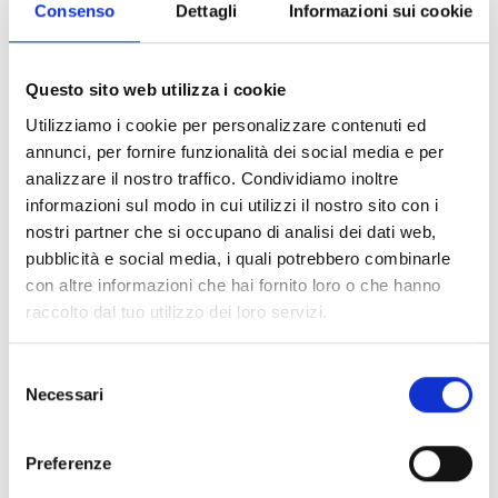
Consenso
Dettagli
Informazioni sui cookie
IFAMIDANET
Questo sito web utilizza i cookie
Módulo para la conexión en red
Utilizziamo i cookie per personalizzare contenuti ed
IDANET
annunci, per fornire funzionalità dei social media e per
analizzare il nostro traffico. Condividiamo inoltre
informazioni sul modo in cui utilizzi il nostro sito con i
nostri partner che si occupano di analisi dei dati web,
pubblicità e social media, i quali potrebbero combinarle
con altre informazioni che hai fornito loro o che hanno
IFAMFFT
raccolto dal tuo utilizzo dei loro servizi.
Módulo para la gestión de los
teléfonos de emergencia
Selezione
Necessari
del
consenso
Preferenze