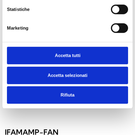
ACCESORIOS
Statistiche
Marketing
Accetta tutti
Accetta selezionati
Rifiuta
IFAMAMP-FAN