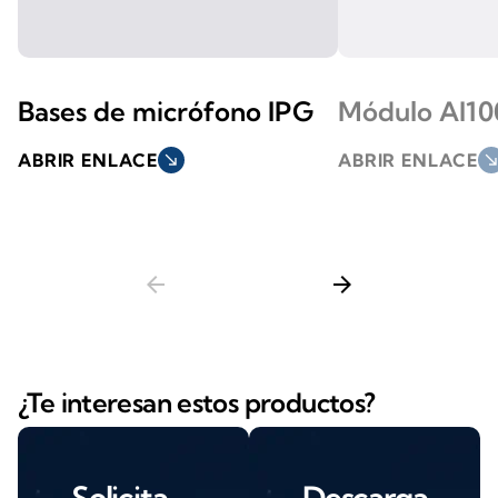
Bases de micrófono IPG
Módulo AI1
ABRIR ENLACE
south_east
ABRIR ENLACE
south_ea
arrow_back
arrow_forward
¿Te interesan estos productos?
Solicita
Descarga