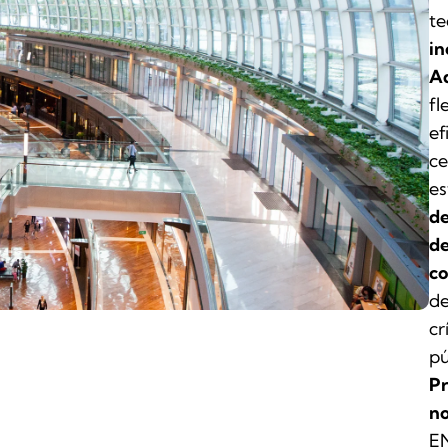
te
in
Ad
fl
ef
ce
es
de
de
co
de
cr
pú
Pr
no
EN