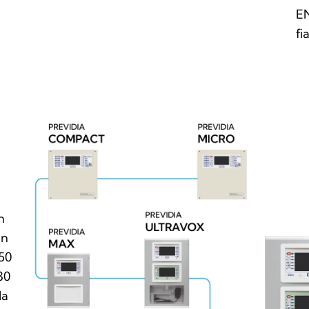
EN
fi
n
un
 50
30
da