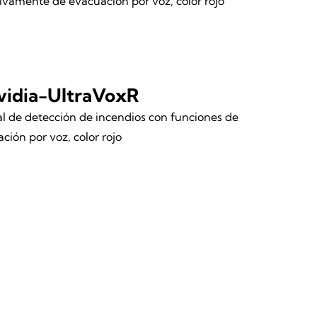
ivamente de evacuación por voz, color rojo
vidia-UltraVoxR
l de detección de incendios con funciones de
ción por voz, color rojo