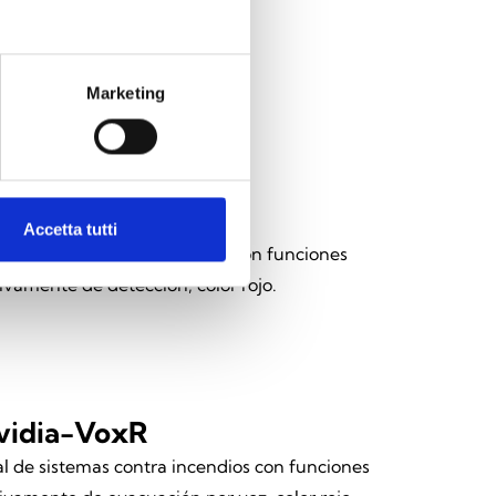
Marketing
vidia-Ultra216R
Accetta tutti
l de detección de incendios con funciones
ivamente de detección, color rojo.
vidia-VoxR
l de sistemas contra incendios con funciones