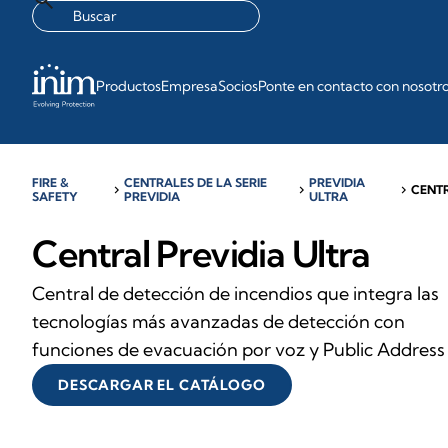
Productos
Empresa
Socios
Ponte en contacto con nosotr
FIRE &
CENTRALES DE LA SERIE
PREVIDIA
chevron_right
chevron_right
chevron_right
CENT
SAFETY
PREVIDIA
ULTRA
Central Previdia Ultra
Central de detección de incendios que integra las
tecnologías más avanzadas de detección con
funciones de evacuación por voz y Public Address
DESCARGAR EL CATÁLOGO