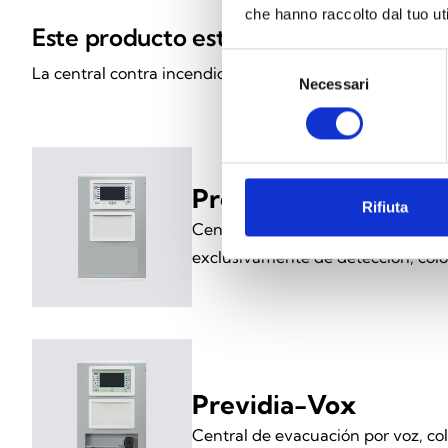
che hanno raccolto dal tuo uti
Este producto está disponible en las s
Selezione
La central contra incendios Previdia UltraVox está disp
Necessari
del
consenso
Previdia-Ultra216
Rifiuta
Central de detección de incendios
exclusivamente de detección, color
Previdia-Vox
Central de evacuación por voz, col