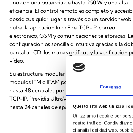
uno con una potencia de hasta 250 W y una alta
eficiencia. El control remoto es completo y accesib
desde cualquier lugar a través de un servidor web, 
nube, la aplicación Inim Fire, TCP-IP, correo
electrónico, GSM y comunicaciones telefónicas. L
configuración es sencilla e intuitiva gracias a la do
pantalla LCD, los mapas gráficos y la verificación p
vídeo.
Su estructura modular permite integrar hasta 32
módulos IFM o IFAM por central y ampliar la red
Consenso
hasta 48 centrales por clúster y 20 clústeres en
TCP-IP. Previdia UltraVox es capaz de gestionar
hasta 24 canales de apagado.
Questo sito web utilizza i c
Utilizziamo i cookie per perso
nostro traffico. Condividiamo 
di analisi dei dati web, pubbl