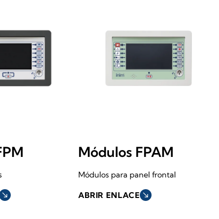
FPM
Módulos FPAM
s
Módulos para panel frontal
south_east
ABRIR ENLACE
south_east