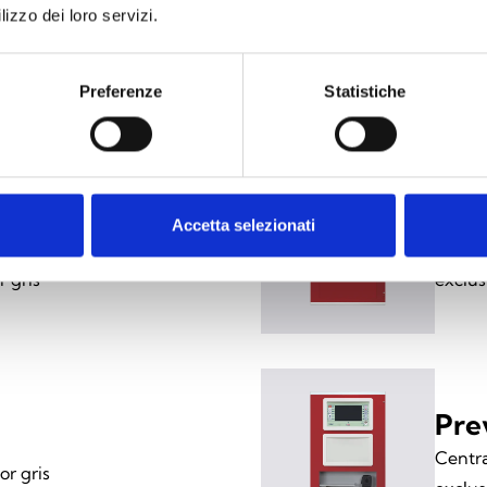
lizzo dei loro servizi.
iguientes versiones
onible en seis modelos
Preferenze
Statistiche
Pre
Accetta selezionati
 con funciones
Centra
 gris
exclus
Pre
Centra
or gris