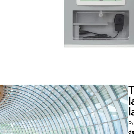
T
l
l
Pr
de