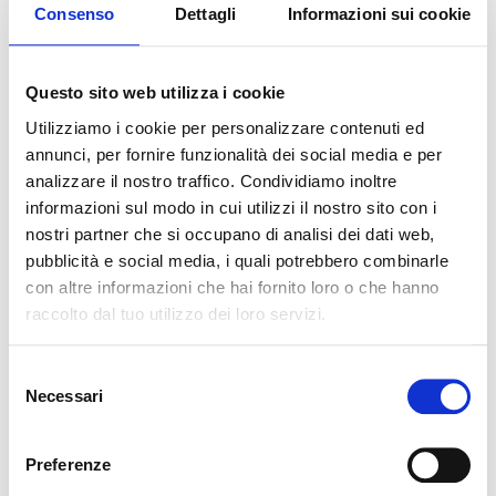
detectores
Consenso
Dettagli
Informazioni sui cookie
Questo sito web utilizza i cookie
Utilizziamo i cookie per personalizzare contenuti ed
INA55-109
annunci, per fornire funzionalità dei social media e per
Soporte de acero inoxidable para
analizzare il nostro traffico. Condividiamo inoltre
informazioni sul modo in cui utilizzi il nostro sito con i
el montaje de detectores con
nostri partner che si occupano di analisi dei dati web,
estándar ATEX (sin pantalla)
pubblicità e social media, i quali potrebbero combinarle
con altre informazioni che hai fornito loro o che hanno
raccolto dal tuo utilizzo dei loro servizi.
INA55-110
Selezione
Necessari
del
Caudalímetro con válvula para
consenso
botellas de 1l
Preferenze