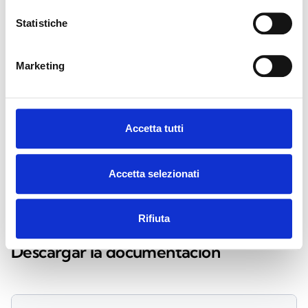
Statistiche
INA55-111
Marketing
Caudalímetro con válvula para
botellas de 3l y 5l
Accetta tutti
Accetta selezionati
DOCUMENTACIÓN
Rifiuta
Descargar la documentación