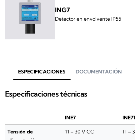
ING7
Detector en envolvente IP55
ESPECIFICACIONES
DOCUMENTACIÓN
Especificaciones técnicas
INE7
INE7T
Tensión de
11 – 30 V CC
11 – 30