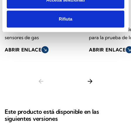
INA55-701
INB12
Rifiuta
Interfaz smartphone Android de
Bombona de gas des
sensores de gas
para la prueba de l
ABRIR ENLACE
south_east
ABRIR ENLACE
south_ea
arrow_back
arrow_forward
Este producto está disponible en las
siguientes versiones