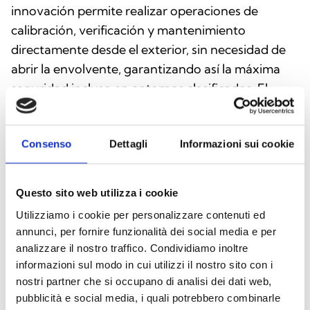
innovación permite realizar operaciones de
calibración, verificación y mantenimiento
directamente desde el exterior, sin necesidad de
abrir la envolvente, garantizando así la máxima
seguridad incluso en entornos clasificados. El
INE7‑T representa una solución avanzada y fiable
para la protección contra incendios en entornos
Consenso
Dettagli
Informazioni sui cookie
industriales complejos. Los pedidos de los
detectores deben especificar no solo el tipo de
carcasa, sino también el tipo de gas, la tecnología
Questo sito web utilizza i cookie
del elemento de detección y el tipo de interfaz de
Utilizziamo i cookie per personalizzare contenuti ed
salida. A continuación se muestra una
annunci, per fornire funzionalità dei social media e per
representación esquemática de los códigos de
analizzare il nostro traffico. Condividiamo inoltre
pedido.
informazioni sul modo in cui utilizzi il nostro sito con i
nostri partner che si occupano di analisi dei dati web,
pubblicità e social media, i quali potrebbero combinarle