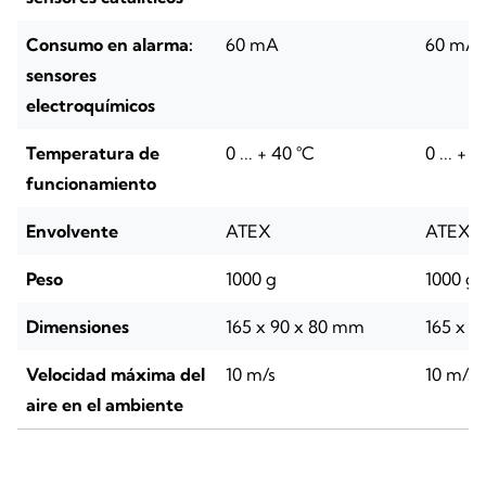
Consumo en alarma:
60 mA
60 mA
sensores
electroquímicos
Temperatura de
0 ... + 40 °C
0 ... + 
funcionamiento
Envolvente
ATEX
ATEX
Peso
1000 g
1000 g
Dimensiones
165 x 90 x 80 mm
165 x 9
Velocidad máxima del
10 m/s
10 m/s
aire en el ambiente