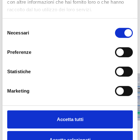
con altre informazioni che hai fornito loro o che hanno
raccolto dal tuo utilizzo dei loro servizi.
INTEGRACIÓN Y OPCIONES
ADICIONALES
Selezione
Necessari
del
consenso
Preferenze
Statistiche
Marketing
Accetta tutti
Accetta selezionati