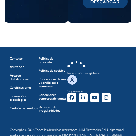
DESCARGAR
Contacto
Política de
privacidad
Asistencia
Política de cookies
Inicia sesión o regístrate
Área de
distribuidores
Condiciones de uso
y condiciones
generales
Certificaciones
Síguenos en:
Condiciones
Innovación
generales de venta
tecnológica
Denuncia de
Gestión de residuos
irregularidades
Copyright © 2026 Todos los derechos reservados. INIM Electronics S.r.l. Unipersonal,
sujeta a la dirección y coordinación de INIM PROJECT S.R.L. N.º de IVA 01855460448,