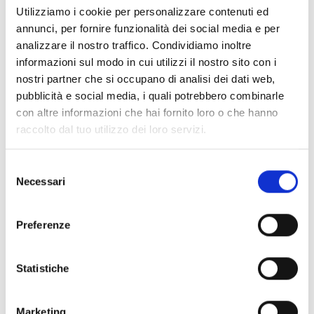
arrow_back
arrow_forward
Utilizziamo i cookie per personalizzare contenuti ed
annunci, per fornire funzionalità dei social media e per
analizzare il nostro traffico. Condividiamo inoltre
informazioni sul modo in cui utilizzi il nostro sito con i
Este producto está disponible en las
nostri partner che si occupano di analisi dei dati web,
siguientes versiones
pubblicità e social media, i quali potrebbero combinarle
con altre informazioni che hai fornito loro o che hanno
raccolto dal tuo utilizzo dei loro servizi.
Selezione
EBDDHN
Necessari
del
Adaptador universal para
consenso
conductos
Preferenze
Statistiche
Marketing