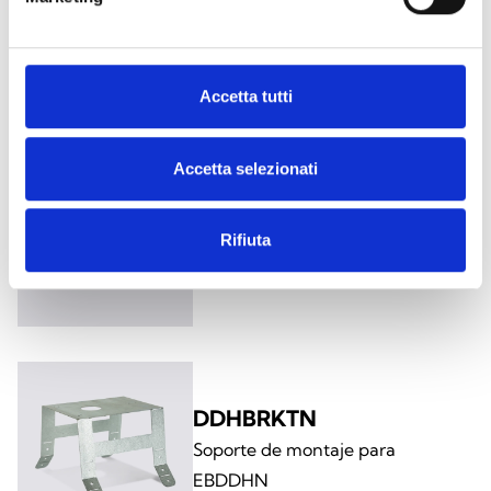
TV06N
Tubo de muestreo
Accetta tutti
Accetta selezionati
TV06N-EXTEND
Extensión de 1 m para tubo de
Rifiuta
muestreo TV06N
DDHBRKTN
Soporte de montaje para
EBDDHN