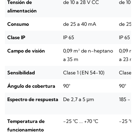
Tensión de
de 10 a 28 V CC
de 10 a
alimentación
Consumo
de 25 a 40 mA
de 25 
Clase IP
IP 65
IP 65
Campo de visión
0,09 m² de n-heptano
0,09 m
a 35 m
a 23 m
Sensibilidad
Clase 1 (EN 54-10)
Clase 2
Ángulo de cobertura
90°
90°
Espectro de respuesta
De 2,7 a 5 μm
185 - 
Temperatura de
-25 °C ... +70 °C
-25 °C .
funcionamiento