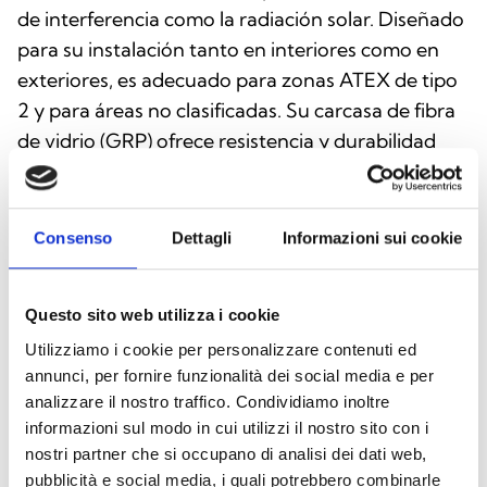
de interferencia como la radiación solar. Diseñado
para su instalación tanto en interiores como en
exteriores, es adecuado para zonas ATEX de tipo
2 y para áreas no clasificadas. Su carcasa de fibra
de vidrio (GRP) ofrece resistencia y durabilidad
incluso en condiciones ambientales adversas. La
integración en sistemas de detección y alarma
contra incendios es sencilla gracias a la salida de
Consenso
Dettagli
Informazioni sui cookie
4–20 mA y a la presencia de relés de alarma y
avería. El modelo UV/IR‑210/1 constituye una
Questo sito web utilizza i cookie
solución fiable y eficaz para la protección contra
Utilizziamo i cookie per personalizzare contenuti ed
incendios en entornos industriales de alto riesgo.
annunci, per fornire funzionalità dei social media e per
analizzare il nostro traffico. Condividiamo inoltre
informazioni sul modo in cui utilizzi il nostro sito con i
nostri partner che si occupano di analisi dei dati web,
INTEGRACIÓN Y OPCIONES
pubblicità e social media, i quali potrebbero combinarle