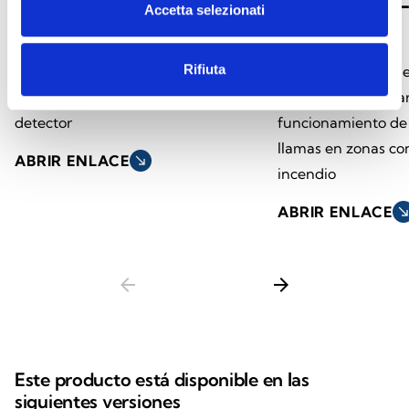
Accetta selezionati
orientable
prueba
Rifiuta
Soporte orientable para ajustar la
La lámpara de prue
orientación del campo óptico del
EX para comprobar 
detector
funcionamiento de 
llamas en zonas co
ABRIR ENLACE
south_east
incendio
ABRIR ENLACE
south_ea
arrow_back
arrow_forward
Este producto está disponible en las
siguientes versiones