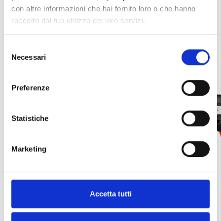
con altre informazioni che hai fornito loro o che hanno
ADICIONALES
raccolto dal tuo utilizzo dei loro servizi.
Selezione
Necessari
del
consenso
Preferenze
Statistiche
Marketing
Accetta tutti
SM21 – Soporte
TC-169/1 – 