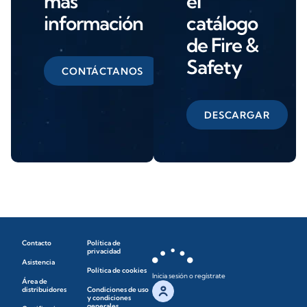
más
el
información
catálogo
de Fire &
Safety
CONTÁCTANOS
DESCARGAR
Contacto
Política de
privacidad
Asistencia
Política de cookies
Inicia sesión o regístrate
Área de
distribuidores
Condiciones de uso
y condiciones
generales