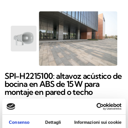
SPI-H2215100: altavoz acústico de
bocina en ABS de 15 W para
montaje en pared o techo
El altavoz acústico de bocina SPI‑H2215100 está
diseñado para sistemas de evacuación por voz y
puede instalarse en pared o techo gracias al
Consenso
Dettagli
Informazioni sui cookie
soporte metálico orientable incluido. Fabricado en