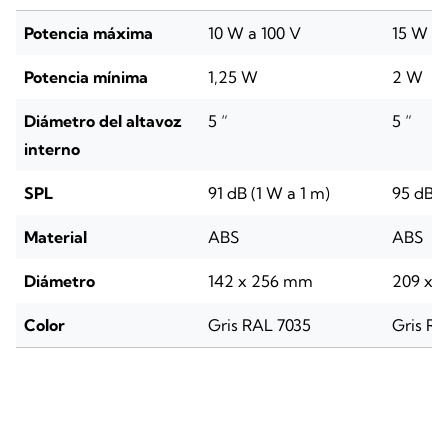
Potencia máxima
10 W a 100 V
15 W a 
Potencia mínima
1,25 W
2 W
Diámetro del altavoz
5 “
5 “
interno
SPL
91 dB (1 W a 1 m)
95 dB (
Material
ABS
ABS
Diámetro
142 x 256 mm
209 x 
Color
Gris RAL 7035
Gris RA