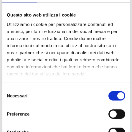
ABS autoextinguible, admite líneas de 70 V o 100 V
y permite seleccionar la potencia de salida entre
Questo sito web utilizza i cookie
3,75 / 7 / 15 W mediante un selector interno. El
Utilizziamo i cookie per personalizzare contenuti ed
dispositivo está certificado según la norma
annunci, per fornire funzionalità dei social media e per
analizzare il nostro traffico. Condividiamo inoltre
EN 54‑24, lo que garantiza el cumplimiento de los
informazioni sul modo in cui utilizzi il nostro sito con i
estándares europeos de seguridad.
nostri partner che si occupano di analisi dei dati web,
pubblicità e social media, i quali potrebbero combinarle
con altre informazioni che hai fornito loro o che hanno
raccolto dal tuo utilizzo dei loro servizi.
Selezione
Necessari
del
consenso
Preferenze