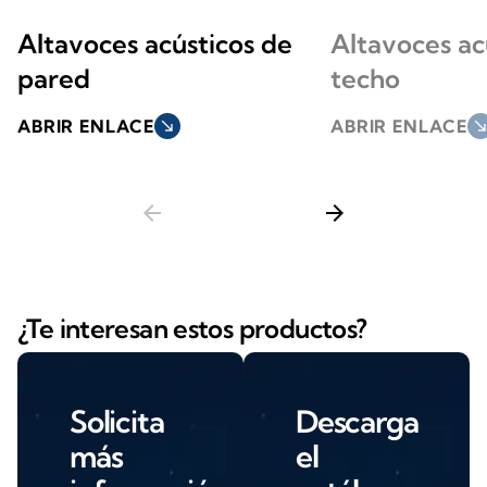
Altavoces acústicos de
Altavoces ac
pared
techo
ABRIR ENLACE
south_east
ABRIR ENLACE
south_ea
arrow_back
arrow_forward
¿Te interesan estos productos?
Solicita
Descarga
más
el