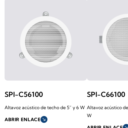
SPI-C56100
SPI-C66100
Altavoz acústico de techo de 5” y 6 W
Altavoz acústico de
W
ABRIR ENLACE
south_east
ABRIR ENLACE
south_ea