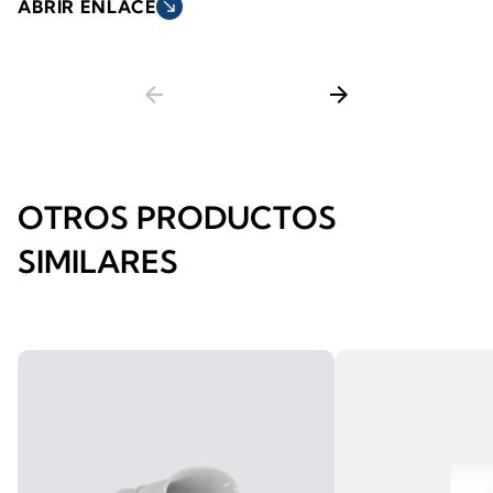
ABRIR ENLACE
south_east
arrow_back
arrow_forward
OTROS PRODUCTOS
SIMILARES