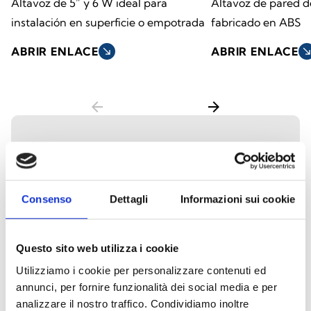
Altavoz de 5” y 6 W ideal para
Altavoz de pared d
instalación en superficie o empotrada
fabricado en ABS
ABRIR ENLACE
south_east
ABRIR ENLACE
south_ea
arrow_back
arrow_forward
Altavoces acústicos
suspendidos
Consenso
Dettagli
Informazioni sui cookie
Los altavoces suspendidos de techo están
diseñados para ofrecer una difusión sonora
Questo sito web utilizza i cookie
uniforme en entornos con techos altos o
Utilizziamo i cookie per personalizzare contenuti ed
espacios amplios. Ideales para aplicaciones
annunci, per fornire funzionalità dei social media e per
en edificios comerciales, áreas industriales,
analizzare il nostro traffico. Condividiamo inoltre