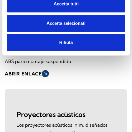
Accetta tutti
Accetta selezionati
SPI-CP620100
Rifiuta
Proyector acústico de 6,5” y 20 W en
ABS para montaje suspendido
ABRIR ENLACE
south_east
Proyectores acústicos
Los proyectores acústicos Inim, diseñados