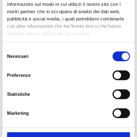
instalaciones deportivas y espacios públicos,
informazioni sul modo in cui utilizzi il nostro sito con i
combinan un diseño elegante con un
nostri partner che si occupano di analisi dei dati web,
pubblicità e social media, i quali potrebbero combinarle
rendimiento acústico fiable.
con altre informazioni che hai fornito loro o che hanno
raccolto dal tuo utilizzo dei loro servizi.
Selezione
Necessari
del
consenso
Preferenze
Statistiche
Marketing