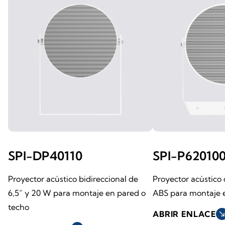
SPI-DP40110
SPI-P62010
Proyector acústico bidireccional de
Proyector acústico
6,5” y 20 W para montaje en pared o
ABS para montaje 
techo
ABRIR ENLACE
south_ea