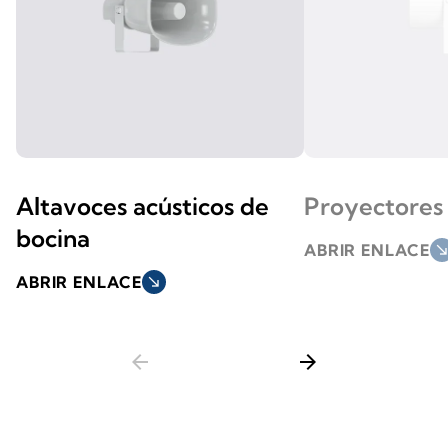
Altavoces acústicos de
Proyectores 
bocina
ABRIR ENLACE
south_ea
ABRIR ENLACE
south_east
arrow_back
arrow_forward