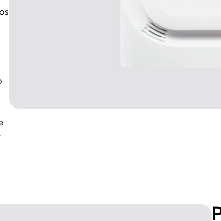
los
o
e
y
P