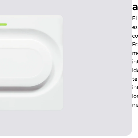
a
El
es
co
Pe
me
in
Id
te
in
lo
ne