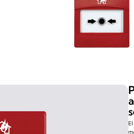
P
a
s
El
ma