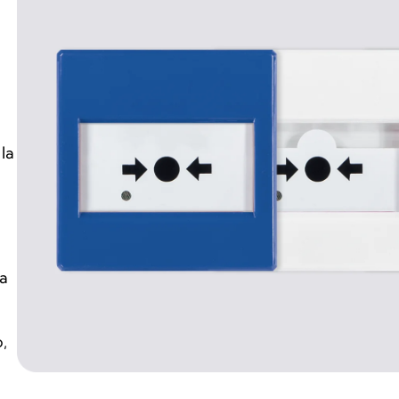
la
ra
,