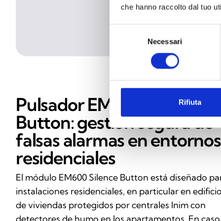
che hanno raccolto dal tuo uti
Selezione
Necessari
del
consenso
Pulsador EM600 Silence
Rifiuta
Button: gestión segura de
falsas alarmas en entornos
residenciales
El módulo EM600 Silence Button está diseñado pa
instalaciones residenciales, en particular en edifici
de viviendas protegidos por centrales Inim con
detectores de humo en los apartamentos. En caso