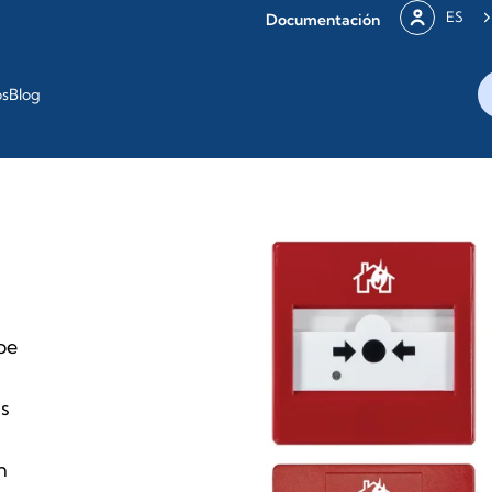
ES
Documentación
os
Blog
be
as
n