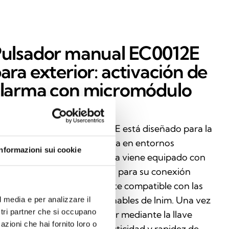
ulsador manual EC0012E
ara exterior: activación de
larma con micromódulo
ntegrado
 pulsador de alarma EC0012E está diseñado para la
tivación manual de la alarma en entornos
Informazioni sui cookie
teriores. Robusto y fiable, ya viene equipado con
 micromódulo premontado para su conexión
recta al bucle y es totalmente compatible con las
ntrales analógicas direccionables de Inim. Una vez
l media e per analizzare il
ostri partner che si occupano
tivado, se puede restablecer mediante la llave
azioni che hai fornito loro o
cluida, lo que garantiza practicidad y rapidez de