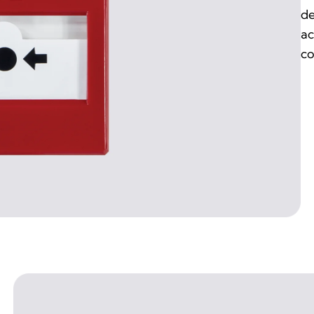
de
ac
co