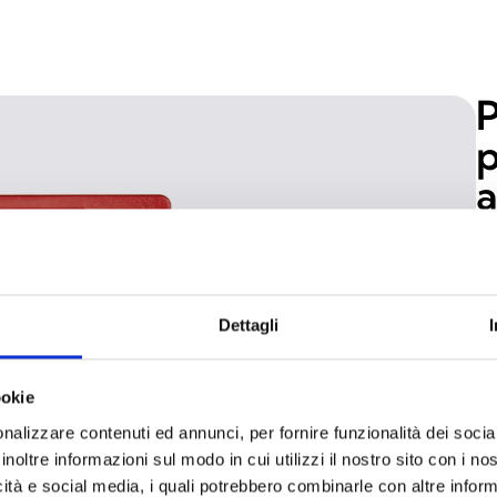
P
p
a
i
El
ac
Dettagli
ex
un
ookie
di
ce
nalizzare contenuti ed annunci, per fornire funzionalità dei socia
inoltre informazioni sul modo in cui utilizzi il nostro sito con i n
ac
icità e social media, i quali potrebbero combinarle con altre inform
in