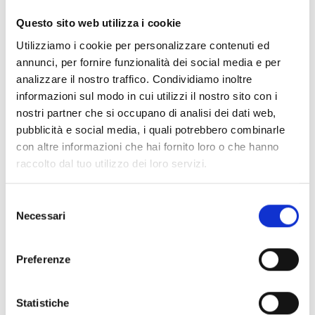
Questo sito web utilizza i cookie
Utilizziamo i cookie per personalizzare contenuti ed
annunci, per fornire funzionalità dei social media e per
analizzare il nostro traffico. Condividiamo inoltre
informazioni sul modo in cui utilizzi il nostro sito con i
nostri partner che si occupano di analisi dei dati web,
pubblicità e social media, i quali potrebbero combinarle
con altre informazioni che hai fornito loro o che hanno
raccolto dal tuo utilizzo dei loro servizi.
Señalizadores de alarma ópticos y
óptico-acústicos XP95
Selezione
Necessari
del
Los dispositivos de alarma ópticos y
consenso
óptico‑acústicos XP95 ofrecen soluciones
Preferenze
completas para la protección contra incendios,
diferenciándose entre los Visual Alarm Devices
Statistiche
(VAD), con componente óptico certificado, y los