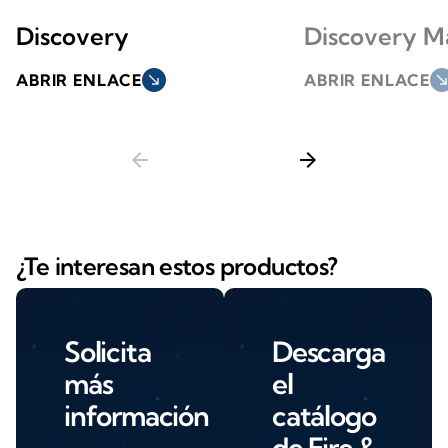
Discovery
Discovery M
ABRIR ENLACE
south_east
ABRIR ENLACE
south_ea
arrow_back
arrow_forward
¿Te interesan estos productos?
Solicita
Descarga
más
el
información
catálogo
de Fire &