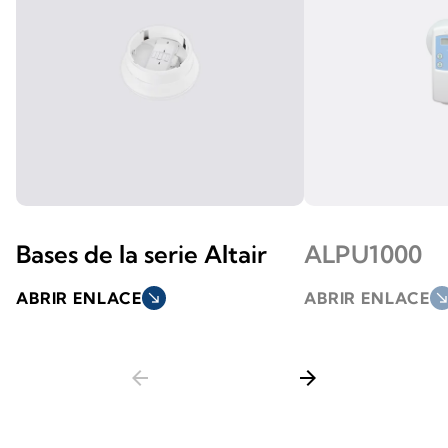
Bases de la serie Altair
ALPU1000
ABRIR ENLACE
south_east
ABRIR ENLACE
south_ea
arrow_back
arrow_forward