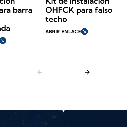
ación
Kit de instalación
ra barra
OHFCK para falso
techo
ada
ABRIR ENLACE
south_east
south_east
arrow_back
arrow_forward