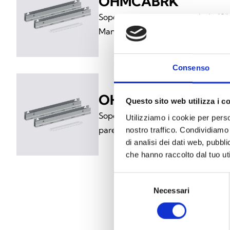
OHMCABRK
Soportes de fijación en rack de 19”
Manager
Consenso
OHMCABSP
Questo sito web utilizza i c
Soportes distanciadores con paso 
Utilizziamo i cookie per perso
pared de la central Harper Manag
nostro traffico. Condividiamo 
di analisi dei dati web, pubbl
che hanno raccolto dal tuo uti
Selezione
Necessari
del
consenso