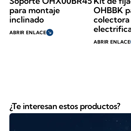
Soporte OHX00BR45
Kit de fij
para montaje
OHBBK pa
inclinado
colectora
electrific
ABRIR ENLACE
south_east
ABRIR ENLACE
¿Te interesan estos productos?