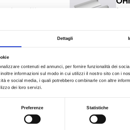
OH
 para la central Harper
Soport
Manag
Dettagli
OH
ookie
de cables para montaje en
Soport
nalizzare contenuti ed annunci, per fornire funzionalità dei socia
er
pared 
inoltre informazioni sul modo in cui utilizzi il nostro sito con i n
icità e social media, i quali potrebbero combinarle con altre inform
lizzo dei loro servizi.
Preferenze
Statistiche