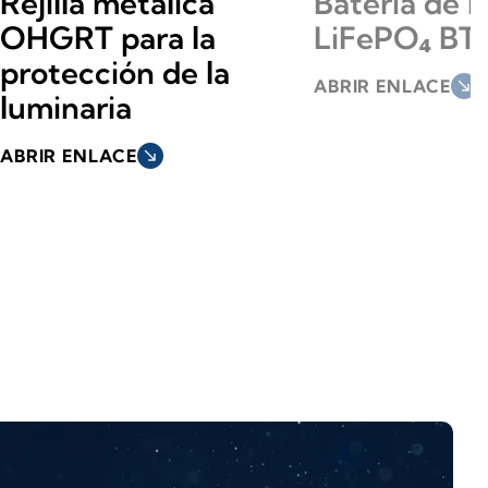
Rejilla metálica
Batería de li
OHGRT para la
LiFePO₄ BT
protección de la
ABRIR ENLACE
south_east
luminaria
ABRIR ENLACE
south_east