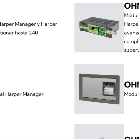
OH
Módulo
 Harper Manager y Harper
Harpe
tionar hasta 240
avanza
comple
superv
OH
ral Harper Manager
Módulo