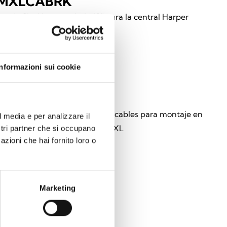
MXLCABRK
es de fijación en rack de 19” para la central Harper
er XL
Informazioni sui cookie
MXLCABSP
es distanciadores con paso de cables para montaje en
l media e per analizzare il
de la central Harper Manager XL
ostri partner che si occupano
azioni che hai fornito loro o
Marketing