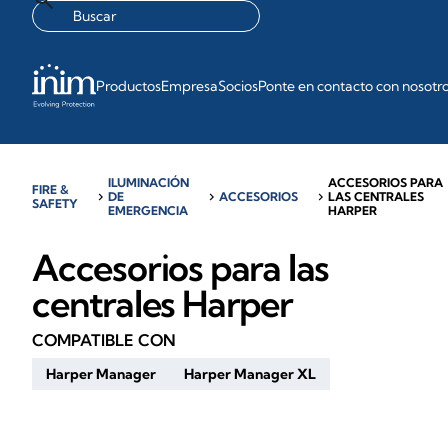
Productos
Empresa
Socios
Ponte en contacto con nosotr
ILUMINACIÓN
ACCESORIOS PARA
FIRE &
chevron_right
DE
chevron_right
ACCESORIOS
chevron_right
LAS CENTRALES
SAFETY
EMERGENCIA
HARPER
Accesorios para las
centrales Harper
COMPATIBLE CON
Harper Manager
Harper Manager XL