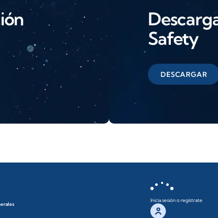
ción
Descarga 
Safety
DESCARGAR
Inicia sesión o regístrate
nerales