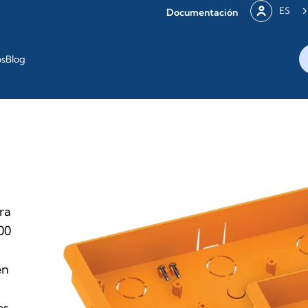
ES
Documentación
os
Blog
ra
00
en
es