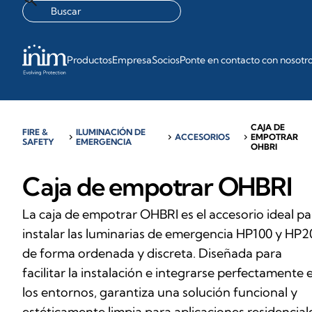
Productos
Empresa
Socios
Ponte en contacto con nosotr
CAJA DE
FIRE &
ILUMINACIÓN DE
chevron_right
chevron_right
ACCESORIOS
chevron_right
EMPOTRAR
SAFETY
EMERGENCIA
OHBRI
Caja de empotrar OHBRI
La caja de empotrar OHBRI es el accesorio ideal pa
instalar las luminarias de emergencia HP100 y HP2
de forma ordenada y discreta. Diseñada para
facilitar la instalación e integrarse perfectamente 
los entornos, garantiza una solución funcional y
estéticamente limpia para aplicaciones residencial