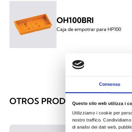
OH100BRI
Caja de empotrar para HP100
Consenso
OTROS PRODUCTOS SIMILAR
Questo sito web utilizza i c
Utilizziamo i cookie per perso
nostro traffico. Condividiamo 
di analisi dei dati web, pubbl