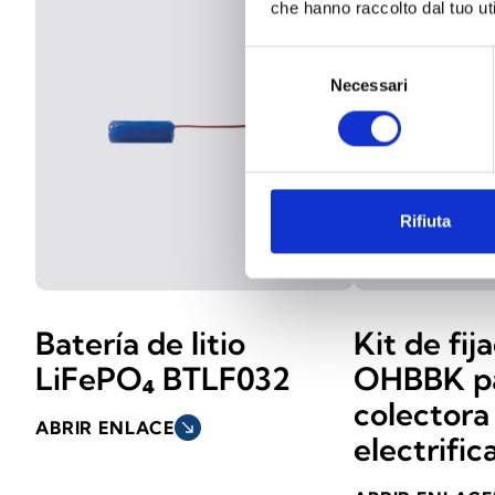
che hanno raccolto dal tuo uti
Selezione
Necessari
del
consenso
Rifiuta
Batería de litio
Kit de fij
LiFePO₄ BTLF032
OHBBK pa
colectora
ABRIR ENLACE
south_east
electrific