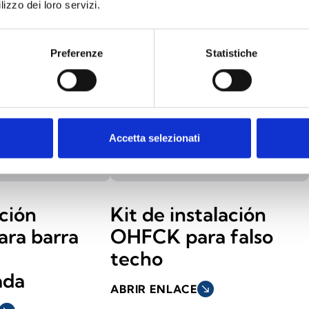
lizzo dei loro servizi.
Preferenze
Statistiche
Accetta selezionati
ación
Kit de instalación
ra barra
OHFCK para falso
techo
ada
ABRIR ENLACE
south_east