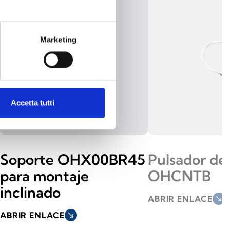
Marketing
Accetta tutti
Soporte OHX00BR45
Pulsador de
para montaje
OHCNTB
inclinado
ABRIR ENLACE
south_east
ABRIR ENLACE
south_east