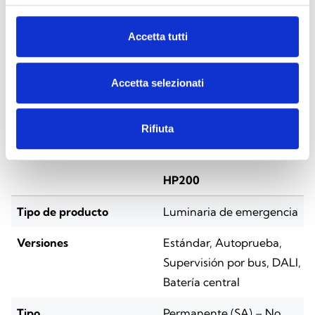
Accetta tutti
ESPECIFICACIONES
DOCUMENTACIÓN
Accetta selezionati
Especificaciones técnicas
Rifiuta
HP200
Tipo de producto
Luminaria de emergencia
Versiones
Estándar, Autoprueba,
Supervisión por bus, DALI,
Batería central
Tipo
Permanente (SA) – No