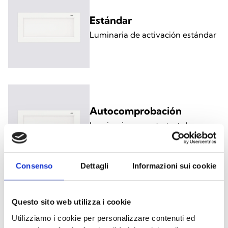
Estándar
Luminaria de activación estándar
Autocomprobación
Luminaria con auto‑test de
batería y electrónica
Consenso
Dettagli
Informazioni sui cookie
Supervisión desde el BUS
Questo sito web utilizza i cookie
Luminaria con supervisión
Utilizziamo i cookie per personalizzare contenuti ed