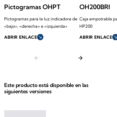
Pictogramas OHPT
OH200BRI
Pictogramas para la luz indicadora de
Caja empotrable pa
«bajo», «derecha» e «izquierda»
HP200
ABRIR ENLACE
south_east
ABRIR ENLACE
south_ea
arrow_back
arrow_forward
Este producto está disponible en las
siguientes versiones