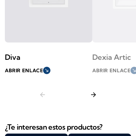
Diva
Dexia Artic
ABRIR ENLACE
south_east
ABRIR ENLACE
south_ea
arrow_back
arrow_forward
¿Te interesan estos productos?