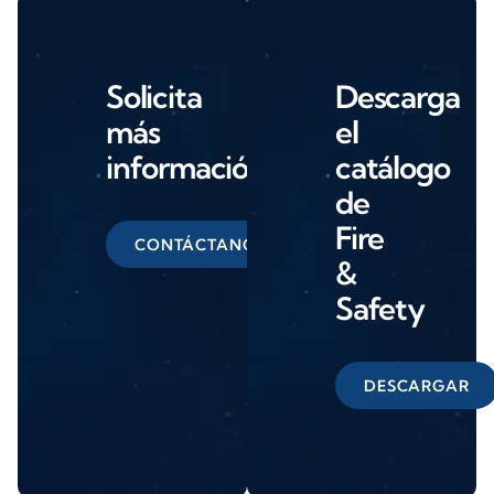
Solicita
Descarga
más
el
información
catálogo
de
Fire
CONTÁCTANOS
&
Safety
DESCARGAR