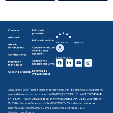
Contacto
Política de
privacidad
Asistencia
Política de cookies
Inicia sesión o regístrate
Área de
distribuidores
Condiciones de uso
y condiciones
generales
Certificaciones
Síguenos en:
Condiciones
Innovación
generales de venta
tecnológica
Denuncia de
Gestión de residuos
irregularidades
Copyright © 2026 Todos los derechos reservados. INIM Electronics S.r.l. Unipersonal,
sujeta a la dirección y coordinación de INIM PROJECT S.R.L. N.º de IVA 01855460448,
n.º Rea AP – 178890. Domicilio social en Monteprandone (AP), Via dei Lavoratori n.º
10, 63076, Frazione Centobuchi - Tel. 0735 705007 - Capital social totalmente
desembolsado: 1 000 000,00 € Correo electrónico certificado (PEC):
inimelectronics@pec.it