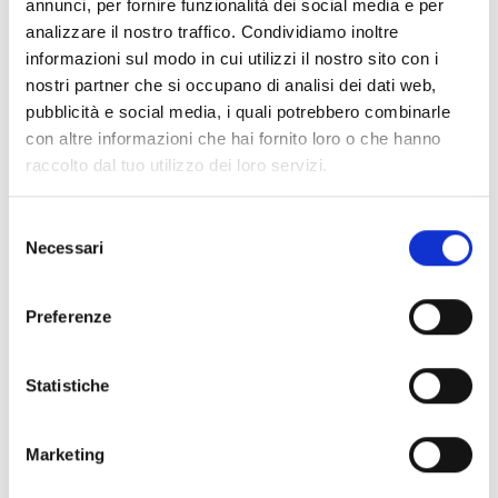
mediante conexión al BUS de
annunci, per fornire funzionalità dei social media e per
analizzare il nostro traffico. Condividiamo inoltre
comunicación
informazioni sul modo in cui utilizzi il nostro sito con i
nostri partner che si occupano di analisi dei dati web,
pubblicità e social media, i quali potrebbero combinarle
con altre informazioni che hai fornito loro o che hanno
raccolto dal tuo utilizzo dei loro servizi.
Central-battery
Luminaria con alimentación
Selezione
centralizada
Necessari
del
consenso
Preferenze
DALI
Statistiche
Lámpara con interfaz digital no
propietaria, conforme a la norma
Marketing
EN 62386