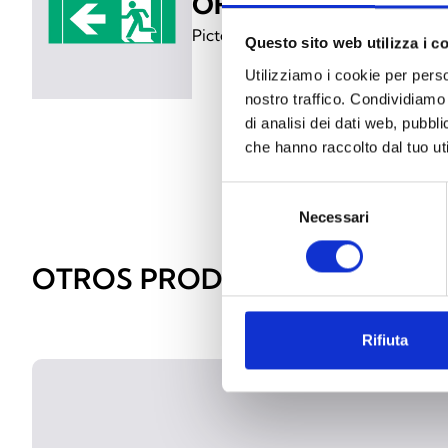
OH100PTLF
Pictograma de indicación hacia la
Questo sito web utilizza i c
Utilizziamo i cookie per perso
nostro traffico. Condividiamo 
di analisi dei dati web, pubbl
che hanno raccolto dal tuo uti
Selezione
Necessari
del
consenso
OTROS PRODUCTOS SIMILAR
Rifiuta