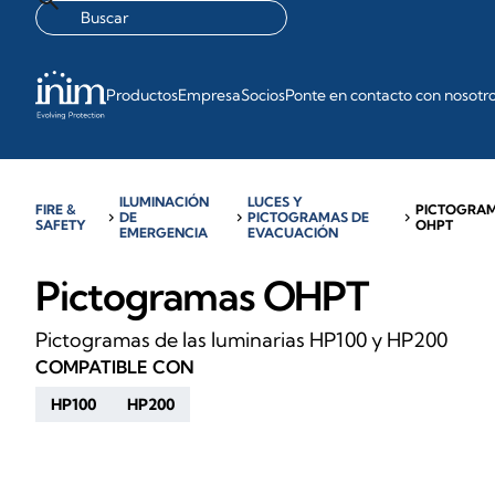
Productos
Empresa
Socios
Ponte en contacto con nosotr
ILUMINACIÓN
LUCES Y
FIRE &
PICTOGRA
chevron_right
DE
chevron_right
PICTOGRAMAS DE
chevron_right
SAFETY
OHPT
EMERGENCIA
EVACUACIÓN
Pictogramas OHPT
Pictogramas de las luminarias HP100 y HP200
COMPATIBLE CON
HP100
HP200