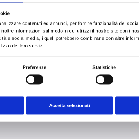
OH
 izquierda para HP100
Pictog
ookie
nalizzare contenuti ed annunci, per fornire funzionalità dei socia
inoltre informazioni sul modo in cui utilizzi il nostro sito con i n
icità e social media, i quali potrebbero combinarle con altre inform
lizzo dei loro servizi.
Preferenze
Statistiche
ES
Accetta selezionati