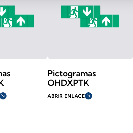
mas
Pictogramas
K
OHDXPTK
south_east
ABRIR ENLACE
south_east