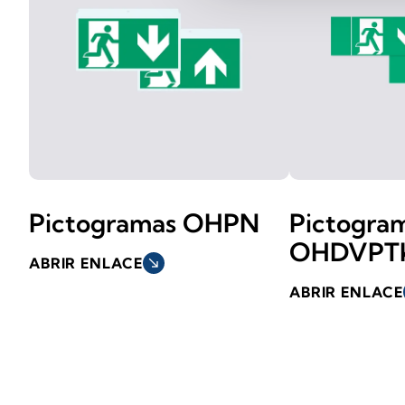
Pictogramas OHPN
Pictogra
OHDVPT
ABRIR ENLACE
south_east
ABRIR ENLACE