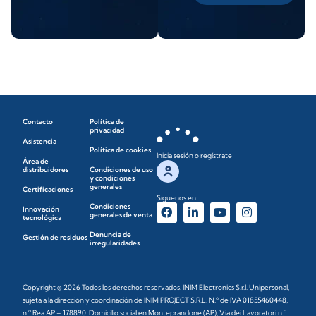
Contacto
Política de
privacidad
Asistencia
Política de cookies
Inicia sesión o regístrate
Área de
distribuidores
Condiciones de uso
y condiciones
generales
Certificaciones
Síguenos en:
Condiciones
Innovación
generales de venta
tecnológica
Denuncia de
Gestión de residuos
irregularidades
Copyright © 2026 Todos los derechos reservados. INIM Electronics S.r.l. Unipersonal,
sujeta a la dirección y coordinación de INIM PROJECT S.R.L. N.º de IVA 01855460448,
n.º Rea AP – 178890. Domicilio social en Monteprandone (AP), Via dei Lavoratori n.º