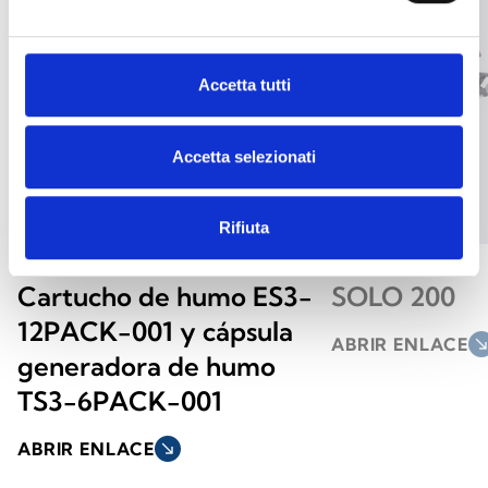
Accetta tutti
Accetta selezionati
Rifiuta
Cartucho de humo ES3-
SOLO 200
12PACK-001 y cápsula
ABRIR ENLACE
south_ea
generadora de humo
TS3-6PACK-001
ABRIR ENLACE
south_east