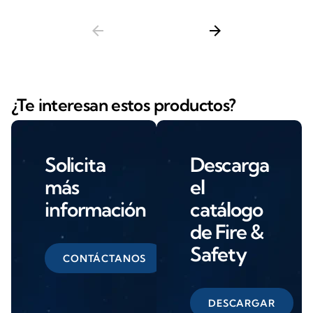
arrow_back
arrow_forward
¿Te interesan estos productos?
Solicita
Descarga
más
el
información
catálogo
de Fire &
Safety
CONTÁCTANOS
DESCARGAR