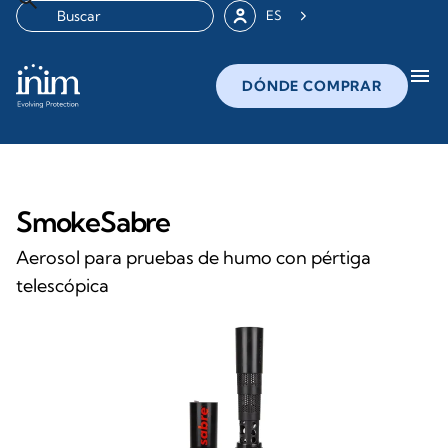
ES
menu
DÓNDE COMPRAR
SmokeSabre
Aerosol para pruebas de humo con pértiga
telescópica