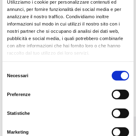
Aerosol para pruebas de humo
Utilizziamo i cookie per personalizzare contenuti ed
annunci, per fornire funzionalità dei social media e per
con pértiga telescópica
analizzare il nostro traffico. Condividiamo inoltre
informazioni sul modo in cui utilizzi il nostro sito con i
nostri partner che si occupano di analisi dei dati web,
pubblicità e social media, i quali potrebbero combinarle
con altre informazioni che hai fornito loro o che hanno
raccolto dal tuo utilizzo dei loro servizi.
Selezione
Necessari
del
OTROS PRODUCTOS
consenso
SIMILARES
Preferenze
Statistiche
Marketing