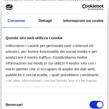
necesario para realizar pruebas profesionales de
detectores de humo y calor con un único
instrumento. El kit incluye la unidad
TESTIFIRE‑XTR2 con generador de humo y
Consenso
Dettagli
Informazioni sui cookie
cartucho, un kit de carga y una batería de iones
de litio. Se completa con prácticos accesorios
Questo sito web utilizza i cookie
como la pértiga telescópica SOLO110, extensible
Utilizziamo i cookie per personalizzare contenuti ed
hasta 1,75 m; tres extensiones SOLO111; la mochila
annunci, per fornire funzionalità dei social media e per
SOLO611 y la bolsa para pértigas SOLO612, que
analizzare il nostro traffico. Condividiamo inoltre
facilitan un transporte cómodo y organizado.
informazioni sul modo in cui utilizzi il nostro sito con i
Ideal para instaladores y mantenedores, garantiza
nostri partner che si occupano di analisi dei dati web,
pubblicità e social media, i quali potrebbero combinarle
pruebas rápidas, seguras y eficaces en cualquier
con altre informazioni che hai fornito loro o che hanno
entorno operativo.
raccolto dal tuo utilizzo dei loro servizi.
Selezione
Necessari
del
Este producto está disponible en las