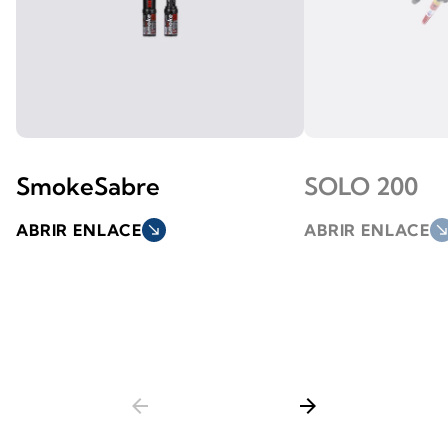
SmokeSabre
SOLO 200
ABRIR ENLACE
south_east
ABRIR ENLACE
south_ea
arrow_back
arrow_forward