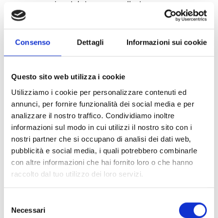
parte superior del detector sellada y
correctamente conectada a las conducciones
externas. Fabricadas en plástico resistente, son
Consenso
Dettagli
Informazioni sui cookie
compatibles con conducciones visibles PG16,
proporcionando protección frente a los agentes
externos y facilitando su integración en los
Questo sito web utilizza i cookie
sistemas de detección y alarma contra incendios.
Utilizziamo i cookie per personalizzare contenuti ed
annunci, per fornire funzionalità dei social media e per
analizzare il nostro traffico. Condividiamo inoltre
informazioni sul modo in cui utilizzi il nostro sito con i
nostri partner che si occupano di analisi dei dati web,
pubblicità e social media, i quali potrebbero combinarle
con altre informazioni che hai fornito loro o che hanno
raccolto dal tuo utilizzo dei loro servizi.
Selezione
Necessari
del