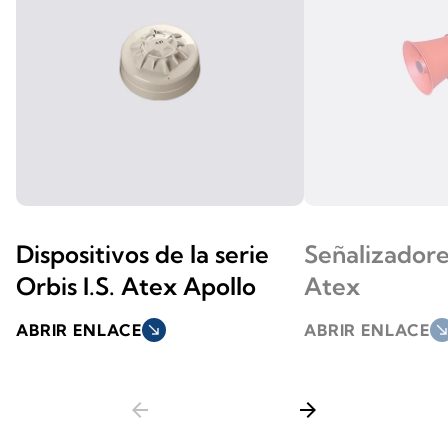
Dispositivos de la serie
Señalizadore
Orbis I.S. Atex Apollo
Atex
ABRIR ENLACE
south_east
ABRIR ENLACE
south_ea
arrow_back
arrow_forward