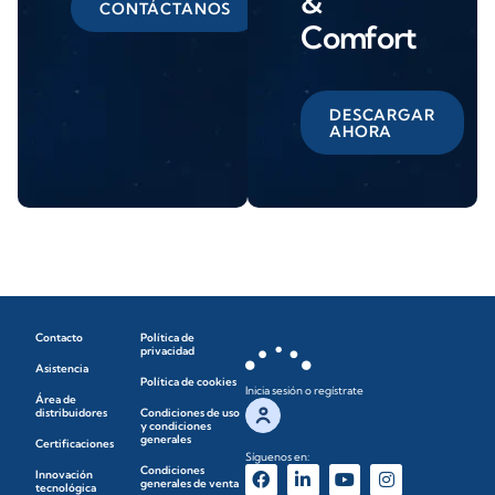
&
CONTÁCTANOS
Comfort
DESCARGAR
AHORA
Contacto
Política de
privacidad
Asistencia
Política de cookies
Inicia sesión o regístrate
Área de
distribuidores
Condiciones de uso
y condiciones
generales
Certificaciones
Síguenos en:
Condiciones
Innovación
generales de venta
tecnológica