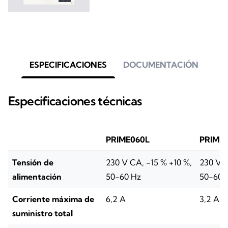
ESPECIFICACIONES
DOCUMENTACIÓN
Especificaciones técnicas
PRIME060L
PRIME
Tensión de
230 V CA, -15 % +10 %,
230 V C
alimentación
50-60 Hz
50-60 
Corriente máxima de
6,2 A
3,2 A
suministro total