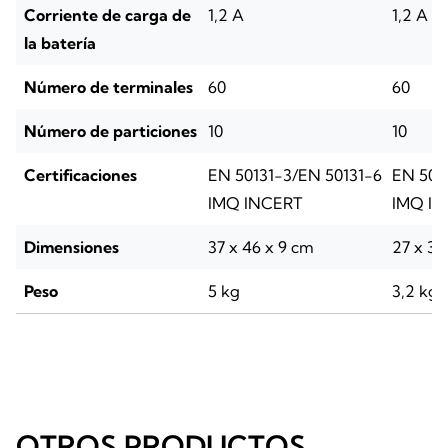
Corriente de carga de
1,2 A
1,2 A
la batería
Número de terminales
60
60
Número de particiones
10
10
Certificaciones
EN 50131-3/EN 50131-6
EN 501
IMQ INCERT
IMQ I
Dimensiones
37 x 46 x 9 cm
27 x 37
Peso
5 kg
3,2 kg
OTROS PRODUCTOS