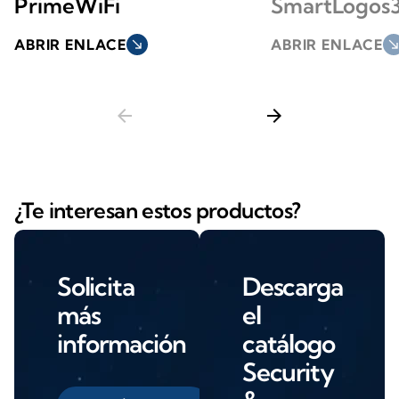
PrimeWiFi
SmartLogos
ABRIR ENLACE
south_east
ABRIR ENLACE
south_ea
arrow_back
arrow_forward
¿Te interesan estos productos?
Solicita
Descarga
más
el
información
catálogo
Security