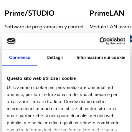
Prime/STUDIO
PrimeLAN
Software de programación y control
Módulo LAN avanz
de centrales antintrusión Prime
ABRIR ENLACE
south_ea
ABRIR ENLACE
south_east
Consenso
Dettagli
Informazioni sui cookie
arrow_back
arrow_forward
Questo sito web utilizza i cookie
Utilizziamo i cookie per personalizzare contenuti ed
annunci, per fornire funzionalità dei social media e per
Este producto está disponible en las
analizzare il nostro traffico. Condividiamo inoltre
siguientes versiones
informazioni sul modo in cui utilizzi il nostro sito con i
nostri partner che si occupano di analisi dei dati web,
pubblicità e social media, i quali potrebbero combinarle
con altre informazioni che hai fornito loro o che hanno