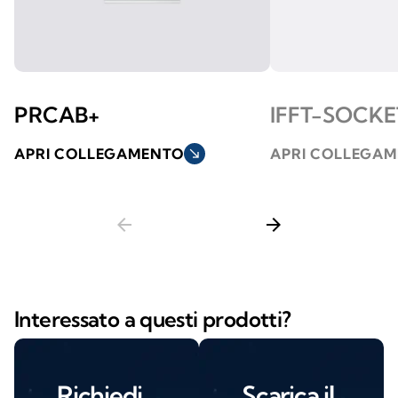
PRCAB+
IFFT-SOCKE
APRI COLLEGAMENTO
south_east
APRI COLLEGA
arrow_back
arrow_forward
Interessato a questi prodotti?
Richiedi
Scarica il