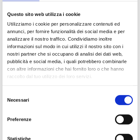
Questo sito web utilizza i cookie
Utilizziamo i cookie per personalizzare contenuti ed
DOCUMENTAZIONE
annunci, per fornire funzionalità dei social media e per
analizzare il nostro traffico. Condividiamo inoltre
Scarica la documentazione
informazioni sul modo in cui utilizzi il nostro sito con i
nostri partner che si occupano di analisi dei dati web,
pubblicità e social media, i quali potrebbero combinarle
con altre informazioni che hai fornito loro o che hanno
Tutti i prodotti
raccolto dal tuo utilizzo dei loro servizi.
Selezione
Tutte le lingue
Necessari
del
consenso
CANCELLA FILTRI
Preferenze
Materiali
(2)
lock
Accedi, prima di scaricare i contenuti con icona
Statistiche