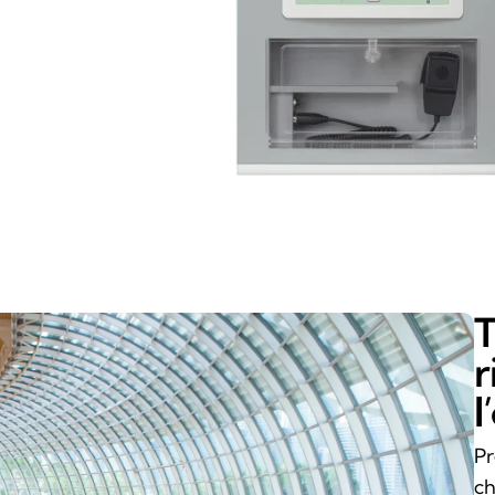
T
r
l
Pr
ch