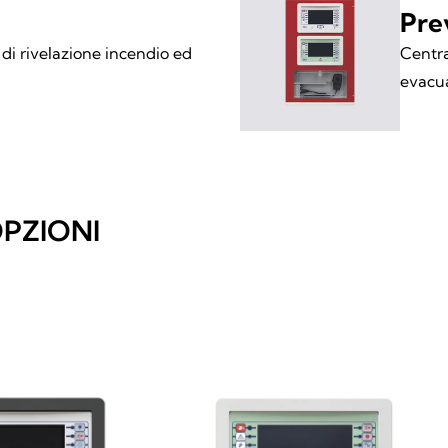
Pre
di rivelazione incendio ed
Centra
evacua
OPZIONI