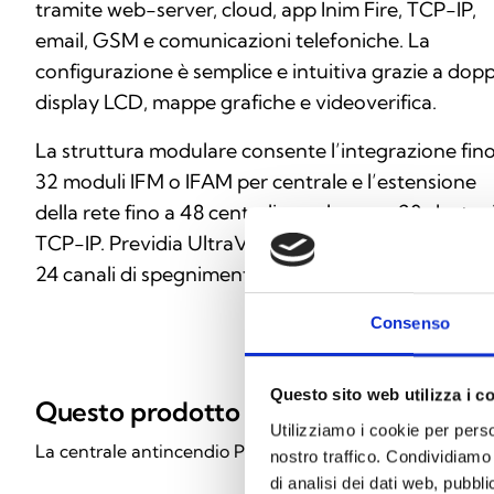
tramite web-server, cloud, app Inim Fire, TCP-IP,
email, GSM e comunicazioni telefoniche. La
configurazione è semplice e intuitiva grazie a dop
display LCD, mappe grafiche e videoverifica.
La struttura modulare consente l’integrazione fino
32 moduli IFM o IFAM per centrale e l’estensione
della rete fino a 48 centrali per cluster e 20 cluster 
TCP-IP. Previdia UltraVox è in grado di gestire fino
24 canali di spegnimento.
Consenso
Questo sito web utilizza i c
Questo prodotto è disponibile nelle se
Utilizziamo i cookie per perso
La centrale antincendio Previdia UltraVox è disponibile i
nostro traffico. Condividiamo 
di analisi dei dati web, pubbl