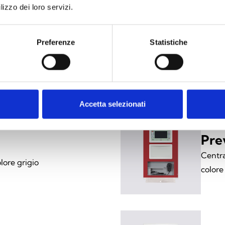
lizzo dei loro servizi.
Pre
Preferenze
Statistiche
ioni di rivelazione incendio,
Centra
colore
Accetta selezionati
Pre
Centra
lore grigio
colore