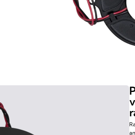
v
r
Ra
am