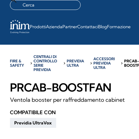
Prodotti
Azienda
Partner
Contattaci
Blog
Formazione
CENTRALI DI
ACCESSORI
FIRE &
CONTROLLO
PREVIDIA
PRCAB
chevron_right
chevron_right
chevron_right
PREVIDIA
chevron_right
SAFETY
SERIE
ULTRA
BOOST
ULTRA
PREVIDIA
PRCAB-BOOSTFAN
Ventola booster per raffreddamento cabinet
COMPATIBILE CON
Previdia UltraVox