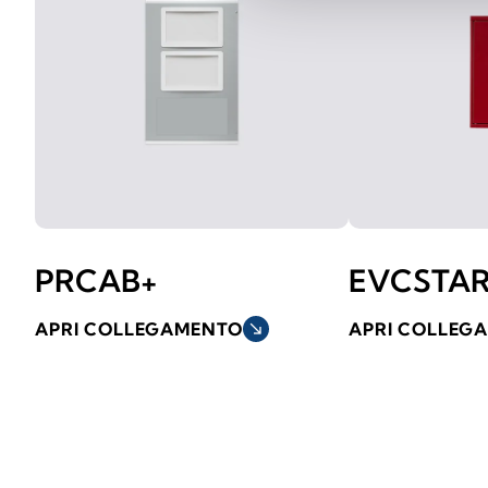
PRCAB+
EVCSTA
APRI COLLEGAMENTO
south_east
APRI COLLEG