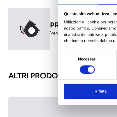
Questo sito web utilizza i c
Utilizziamo i cookie per perso
PRCAB-BOOSTFAN
nostro traffico. Condividiamo 
Ventola booster per raffreddamen
di analisi dei dati web, pubbl
che hanno raccolto dal tuo uti
Selezione
Necessari
del
consenso
ALTRI PRODOTTI SIMILI
Rifiuta