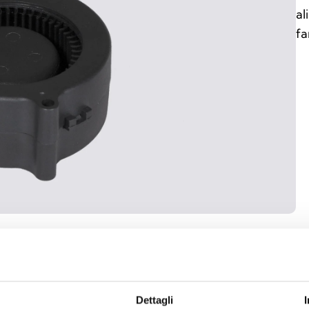
al
fa
guenti versioni
Dettagli