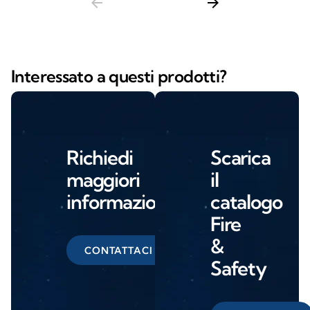
arrow_back
arrow_forward
Interessato a questi prodotti?
Richiedi
Scarica
maggiori
il
informazioni
catalogo
Fire
&
CONTATTACI
Safety