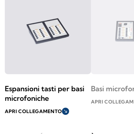
Espansioni tasti per basi
Basi microfo
microfoniche
APRI COLLEGA
APRI COLLEGAMENTO
south_east