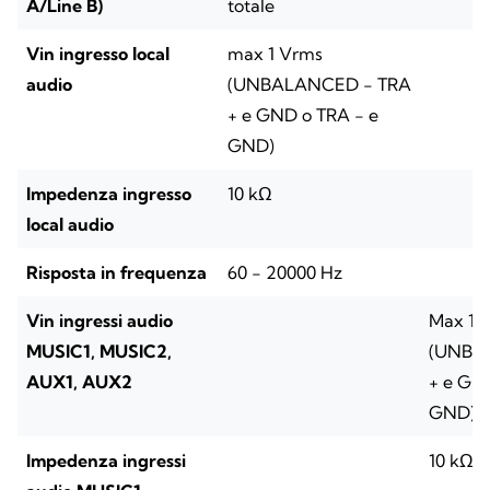
A/Line B)
totale
Vin ingresso local
max 1 Vrms
audio
(UNBALANCED - TRA
+ e GND o TRA - e
GND)
Impedenza ingresso
10 kΩ
local audio
Risposta in frequenza
60 - 20000 Hz
Vin ingressi audio
Max 1 
MUSIC1, MUSIC2,
(UNBA
AUX1, AUX2
+ e GN
GND)
Impedenza ingressi
10 kΩ