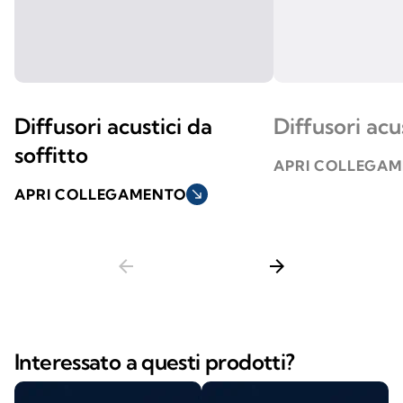
Diffusori acustici da
Diffusori acu
soffitto
APRI COLLEGA
APRI COLLEGAMENTO
south_east
arrow_back
arrow_forward
Interessato a questi prodotti?