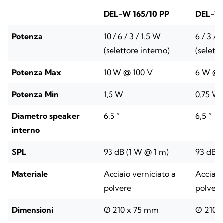
DEL-W 165/10 PP
DEL-W 
Potenza
10 / 6 / 3 / 1.5 W
6 / 3 / 
(selettore interno)
(seletto
Potenza Max
10 W @ 100 V
6 W @ 
Potenza Min
1,5 W
0,75 W
Diametro speaker
6,5 “
6,5 “
interno
SPL
93 dB (1 W @ 1 m)
93 dB (
Materiale
Acciaio verniciato a
Acciaio
polvere
polvere
Dimensioni
Ø 210 x 75 mm
Ø 210 