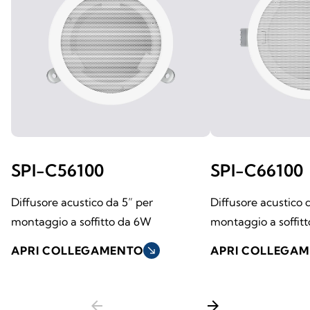
SPI-C56100
SPI-C66100
Diffusore acustico da 5” per
Diffusore acustico 
montaggio a soffitto da 6W
montaggio a soffit
APRI COLLEGAMENTO
south_east
APRI COLLEGA
arrow_back
arrow_forward