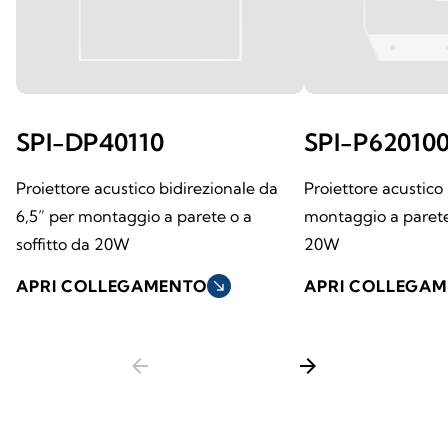
SPI-DP40110
SPI-P62010
Proiettore acustico bidirezionale da
Proiettore acustico
6,5” per montaggio a parete o a
montaggio a parete 
soffitto da 20W
20W
APRI COLLEGAMENTO
south_east
APRI COLLEGA
arrow_back
arrow_forward