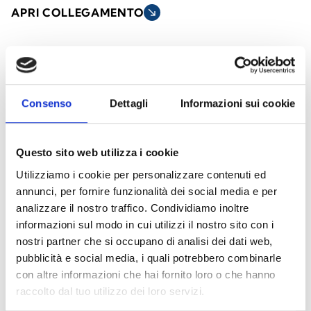
APRI COLLEGAMENTO
south_east
arrow_back
arrow_forward
Consenso
Dettagli
Informazioni sui cookie
Diffusori acustici a sospensione
Questo sito web utilizza i cookie
I diffusori sospesi da soffitto sono progettati
Utilizziamo i cookie per personalizzare contenuti ed
per offrire una diffusione sonora uniforme in
annunci, per fornire funzionalità dei social media e per
ambienti con soffitti alti o spazi ampi. Ideali
analizzare il nostro traffico. Condividiamo inoltre
per applicazioni in edifici commerciali, aree
informazioni sul modo in cui utilizzi il nostro sito con i
industriali, centri sportivi e spazi pubblici,
nostri partner che si occupano di analisi dei dati web,
combinano un design elegante con
pubblicità e social media, i quali potrebbero combinarle
con altre informazioni che hai fornito loro o che hanno
prestazioni audio affidabili.
raccolto dal tuo utilizzo dei loro servizi.