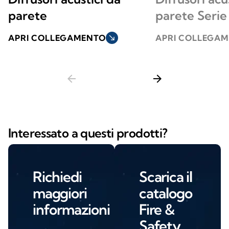
parete
parete Serie
APRI COLLEGAMENTO
south_east
APRI COLLEGA
arrow_back
arrow_forward
Interessato a questi prodotti?
Richiedi
Scarica il
maggiori
catalogo
informazioni
Fire &
Safety